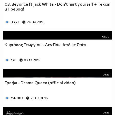
03. Beyonce ft Jack White - Don't hurt yourself + Текст
и Превод!
3 723
24.04.2016
03:20
Κυριάκος Γεωργίου - Δεν Πάω Απόψε Σπίτι
178
02.12.2015
04:19
Графа - Drama Queen (official video)
156 003
23.03.2016
04:16