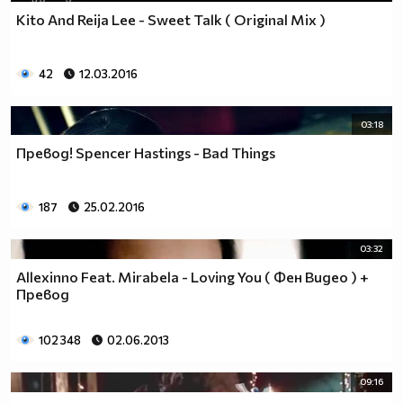
Kito And Reija Lee - Sweet Talk ( Original Mix )
42
12.03.2016
03:18
Превод! Spencer Hastings - Bad Things
187
25.02.2016
03:32
Allexinno Feat. Mirabela - Loving You ( Фен Видео ) +
Превод
102 348
02.06.2013
09:16