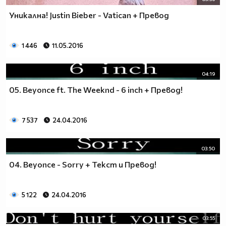
Уникална! Justin Bieber - Vatican + Превод
1 446
11.05.2016
04:19
05. Beyonce ft. The Weeknd - 6 inch + Превод!
7 537
24.04.2016
vampire (vampire)
03:50
04. Beyonce - Sorry + Текст и Превод!
5 122
24.04.2016
03:55