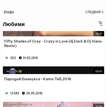
/>
Инфо
СЛЕДВАЙ
3
●▬▬▬▬▬ஜ۩۞۩ஜ▬▬▬ஜ۩۞۩ஜ▬▬▬▬▬Love▬▬▬
Любими
03:53
●▬▬▬▬▬ஜ۩۞۩ஜ▬▬▬ஜ۩۞۩ஜ▬▬▬▬▬Love▬▬▬
Fifty Shades of Grey - Crazy in Love (dj Dark & Dj Vianu
Remix)
302
31.03.2015
03:07
Пародия! Емануела - Като Теб,2016
12 583
20.05.2016
03:36