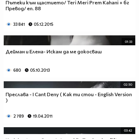
Пътеки към щастието/ Teri Meri Prem Kahani + бг
Превод/ еп. 88
33 841
05.12.2015
01:33
Дейман и Елена- Искам да ме докосваш
680
05.10.2013
02:50
Преслава - I Cant Deny ( Как ти стои - English Version
)
2 789
19.04.2011
03:42