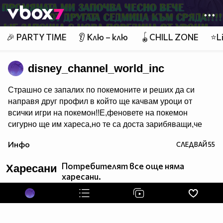
Member of
👾
🎉 PARTY TIME
👂 Клю – клю
🪀CHILL ZONE
⭐Li
disney_channel_world_inc
Страшно се запалих по покемоните и реших да си
направя друг профил в който ще качвам уроци от
всички игри на покемон!!Е,феновете на покемон
сигурно ще им хареса,но те са доста зарибяващи,че
дори и не-феновете може би някои ще пламнат в
Инфо
СЛЕДВАЙ
55
маниа.Е,покемон уроци очаквайте скоро в новият
ми профил.За да го видите цъкнете тук!
Потребителят все още няма
Харесани
харесани.