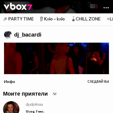
Member of
👾
🎉 PARTY TIME
👂 Клю – клю
🪀CHILL ZONE
⭐Li
dj_bacardi
Инфо
СЛЕДВАЙ
164
Моите приятели
djudjolinaa
13 год. 7 мес.