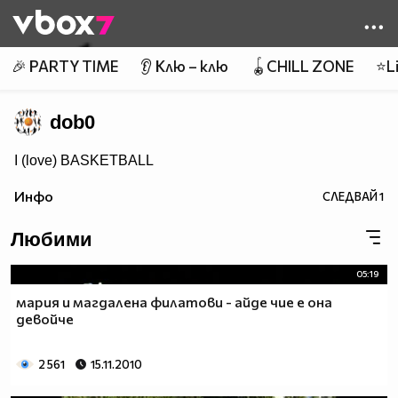
Member of
👾
🎉 PARTY TIME
👂 Клю – клю
🪀CHILL ZONE
⭐Li
dob0
I (love) BASKETBALL
Инфо
СЛЕДВАЙ
1
Любими
05:19
мария и магдалена филатови - айде чие е она
девойче
2 561
15.11.2010