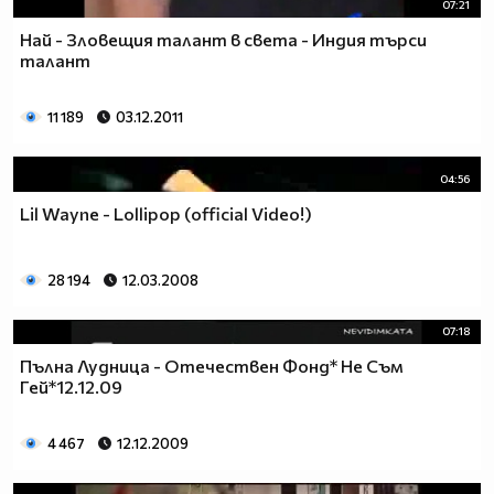
07:21
Най - Зловещия талант в света - Индия търси
талант
11 189
03.12.2011
04:56
Lil Wayne - Lollipop (official Video!)
28 194
12.03.2008
07:18
Пълна Лудница - Отечествен Фонд* Не Съм
Гей*12.12.09
4 467
12.12.2009