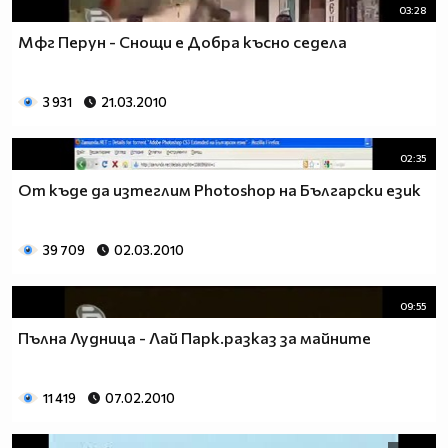
03:28
Мфг Перун - Снощи е Добра късно седела
3 931
21.03.2010
02:35
От къде да изтеглим Photoshop на Български език
39 709
02.03.2010
09:55
Пълна Лудница - Лай Парк.разказ за майните
11 419
07.02.2010