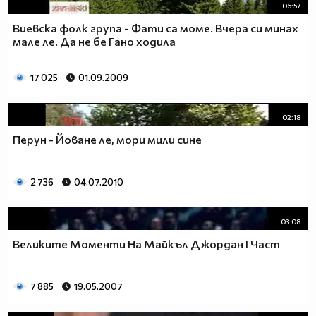
06:57
Виевска фолк група - Фати са моме. Вчера си минах
мале ле. Да не бе Гано ходила
17 025
01.09.2009
02:18
Перун - Йоване ле, мори мили сине
2 736
04.07.2010
03:08
Великите Моменти На Майкъл Джордан І Част
7 885
19.05.2007