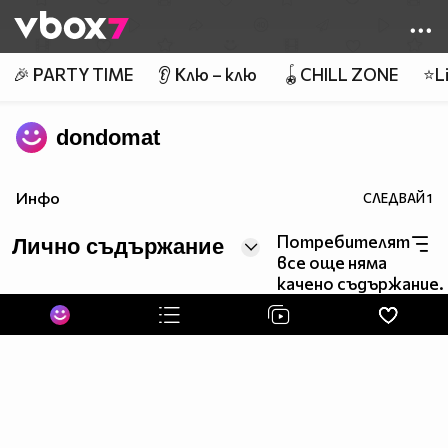
Member of
👾
🎉 PARTY TIME
👂 Клю – клю
🪀CHILL ZONE
⭐Li
dondomat
Инфо
СЛЕДВАЙ
1
Потребителят
Лично съдържание
все още няма
качено съдържание.