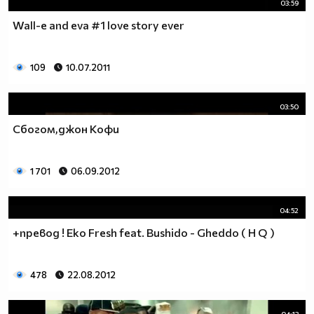
03:59
Wall-e and eva #1 love story ever
109
10.07.2011
03:50
Сбогом,джон Кофи
1 701
06.09.2012
04:52
+превод ! Eko Fresh feat. Bushido - Gheddo ( H Q )
478
22.08.2012
04:13