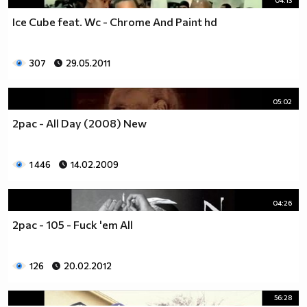
Ice Cube feat. Wc - Chrome And Paint hd
307
29.05.2011
05:02
2pac - All Day (2008) New
1 446
14.02.2009
04:26
2pac - 105 - Fuck 'em All
126
20.02.2012
56:28