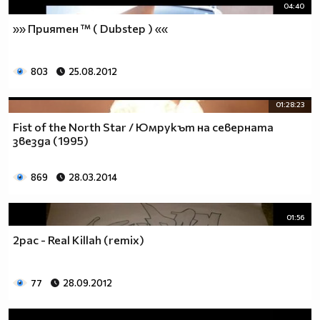
Поемам я със трепет тя да не изчезне,
04:40
а ти усмихваш се с очи,
»» Приятен ™ ( Dubstep ) ««
прочел в сълзите ми страха.....
И ето – посрещаме със теб
утрото с надежда!
803
25.08.2012
Подай ми своята ръка!
Подай ми своята ръка!
01:28:23
Fist of the North Star / Юмрукът на северната
by jennys
звезда (1995)
for dqkonaaa
869
28.03.2014
01:56
2pac - Real Killah (remix)
77
28.09.2012