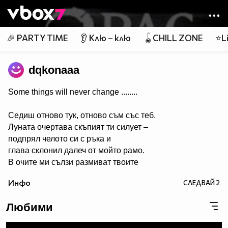
Member of
👾
🎉 PARTY TIME
👂 Клю – клю
🪀CHILL ZONE
⭐Li
dqkonaaa
Some things will never change ........
Седиш отново тук, отново съм със теб.
Луната очертава скъпият ти силует –
подпрял челото си с ръка и
глава склонил далеч от мойто рамо.
В очите ми сълзи размиват твоите
черти....
Инфо
СЛЕДВАЙ
2
Очаквам утрото до теб,
до теб, но все така сама....
Любими
Обръщаш се към мен – и странно,
подаваш ми ръка!