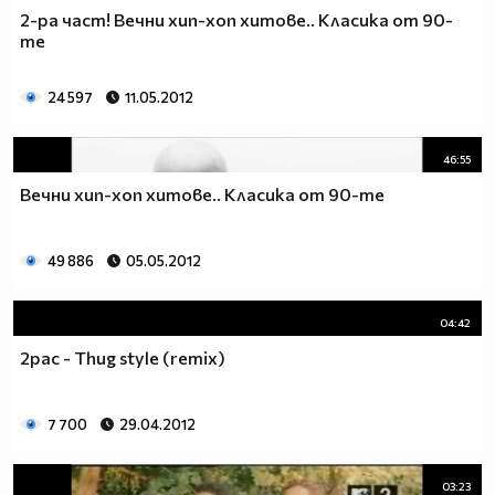
2-ра част! Вечни хип-хоп хитове.. Класика от 90-
те
24 597
11.05.2012
46:55
Вечни хип-хоп хитове.. Класика от 90-те
49 886
05.05.2012
04:42
2pac - Thug style (remix)
7 700
29.04.2012
03:23