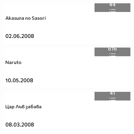
44
Akasuna no Sasori
02.06.2008
616
Naruto
10.05.2008
41
Писмо от истинския Сасори:
Цар Лъв забава
..........................................
Уважаеми мои фенки,
08.03.2008
Първо нека се разберем за шегите с Пинокио. 1.На мен