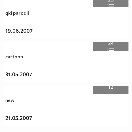
qki parodii
19.06.2007
34
cartoon
31.05.2007
12
new
Тоби ще помоли всички зяпачи на профила на Тоби да
21.05.2007
бъдат добри с Тоби, защото Тоби е добро момче и Тоби
не мрази. (^. ) Запомнете следното: Тоби качва клипове