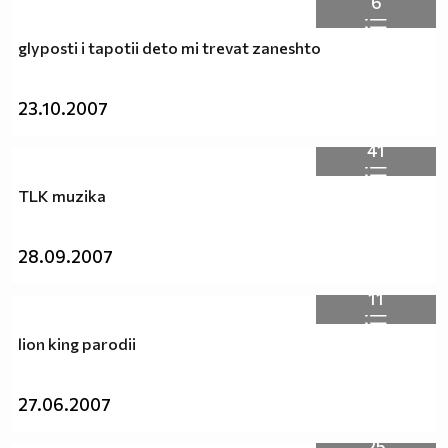
6
поради неясни за мен причини ... За това защо просто
не ме оставите на мира?! Намерете си друга работа,
glyposti i tapotii deto mi trevat zaneshto
само мене не занимавайте! Друго няма какво да кажа
...
23.10.2007
~Ваш любимец,Сасори~
41
.........................................
TLK muzika
28.09.2007
11
lion king parodii
27.06.2007
25