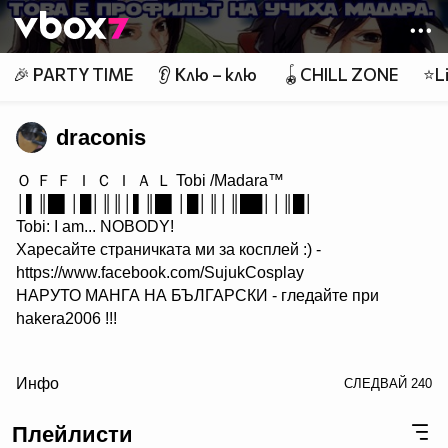
Member of
👾
🎉 PARTY TIME
👂 Клю – клю
🪀CHILL ZONE
⭐Li
draconis
Ｏ Ｆ Ｆ Ｉ Ｃ Ｉ Ａ Ｌ Tobi /Madara™
│▌║█▌│█│║║│▌║█▌│█│║│║██││║█│
Tobi: I am... NOBODY!
Харесайте страничката ми за косплей :) -
https://www.facebook.com/SujukCosplay
НАРУТО МАНГА НА БЪЛГАРСКИ - гледайте при
hakera2006 !!!
/> Преди да критикуваш някого, погледни себе си. :)
Инфо
СЛЕДВАЙ
240
Аз монтирам клипове и правя визуални ефекти. Ако
търсите подобна услуга, пишете.
Плейлисти