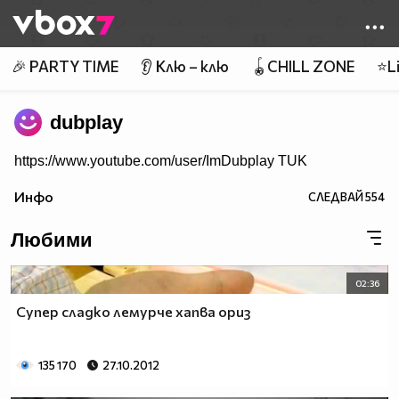
Member of
👾
🎉 PARTY TIME
👂 Клю – клю
🪀CHILL ZONE
⭐Li
dubplay
https://www.youtube.com/user/ImDubplay TUK
Инфо
СЛЕДВАЙ
554
Любими
02:36
Супер сладко лемурче хапва ориз
135 170
27.10.2012