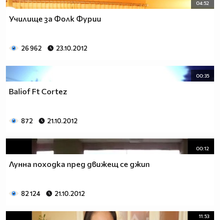
04:52
Училище за Фолк Фурии
26 962
23.10.2012
00:35
Baliof Ft Cortez
872
21.10.2012
00:12
Лунна походка пред движещ се джип
82 124
21.10.2012
11:53