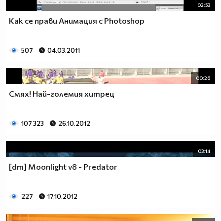
02:53
Как се прави Анимация с Photoshop
507
04.03.2011
00:26
Смях! Най-големия хитрец
107 323
26.10.2012
03:14
[dm] Moonlight v8 - Predator
227
17.10.2012