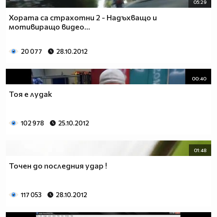
05:29
Хората са страхотни 2 - Надъхващо и
мотивиращо видeo...
20 077
28.10.2012
00:40
Тоя е лудак
102 978
25.10.2012
01:48
Точен до последния удар !
117 053
28.10.2012