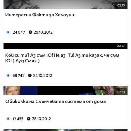
02:15
Интересни Факти за Хелоуин...
24 047
29.10.2012
00:37
Кой си ти? Аз съм Ю! Не аз, Ти! Аз ти казах, че съм
Ю! ( Луд Смях )
69 742
24.10.2012
07:53
Обиколка на Слънчевата система от дома
17 455
28.10.2012