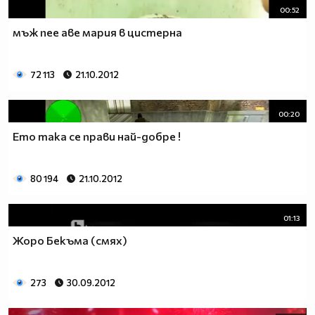
00:52
мъж пее аве мария в цистерна
72 113
21.10.2012
00:20
Ето така се прави най-добре !
80 194
21.10.2012
01:13
Жоро Бекъма (смях)
273
30.09.2012