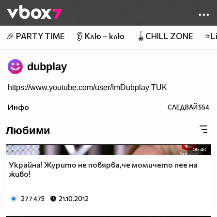
Member of
👾
🎉 PARTY TIME
👂 Клю – клю
🪀CHILL ZONE
⭐Li
dubplay
https://www.youtube.com/user/ImDubplay TUK
Инфо
СЛЕДВАЙ
554
Любими
06:40
Украйна! Журито не повярва,че момичето пее на
живо!
277 475
21.10.2012