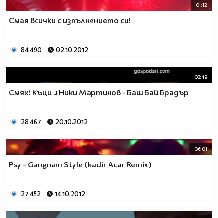
01:12
Смая всички с изпълнението си!
84 490
02.10.2012
03:49
Смях! Къци и Ники Мартинов - Баш Бай Брадър
28 467
20.10.2012
06:01
Psy - Gangnam Style (kadir Acar Remix)
27 452
14.10.2012