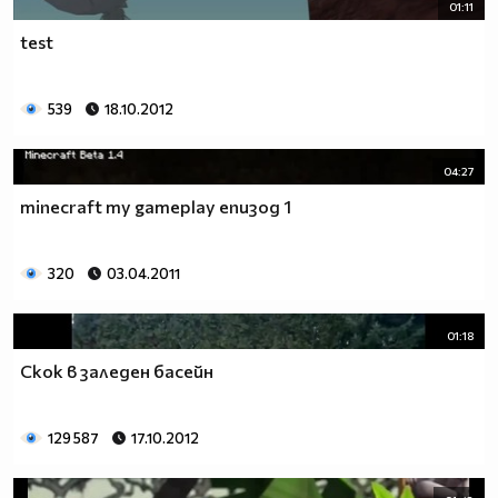
01:11
test
539
18.10.2012
04:27
minecraft my gameplay епизод 1
320
03.04.2011
01:18
Скок в заледен басейн
129 587
17.10.2012