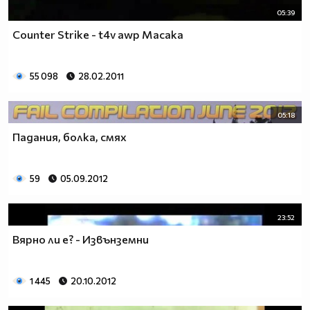
05:39
Counter Strike - t4v awp Масака
55 098
28.02.2011
05:18
Падания, болка, смях
59
05.09.2012
23:52
Вярно ли е? - Извънземни
1 445
20.10.2012