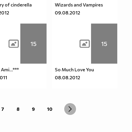
ry of cinderella
Wizards and Vampires
2012
09.08.2012
15
15
l Ami...***
So Much Love You
2011
08.08.2012
7
8
9
10