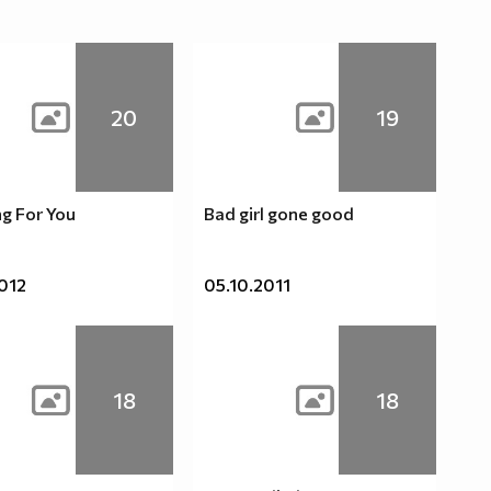
20
19
g For You
Bad girl gone good
2012
05.10.2011
18
18