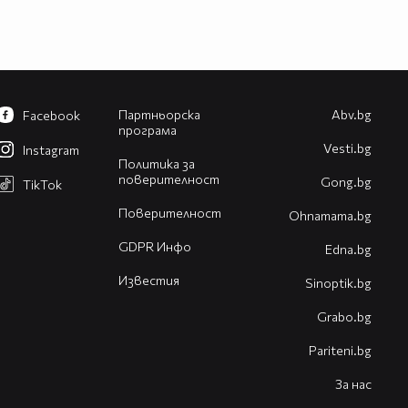
Партньорска
Abv.bg
Facebook
програма
Vesti.bg
Instagram
Политика за
поверителност
Gong.bg
TikTok
Поверителност
Оhnamama.bg
GDPR Инфо
Edna.bg
Известия
Sinoptik.bg
Grabo.bg
Pariteni.bg
За нас