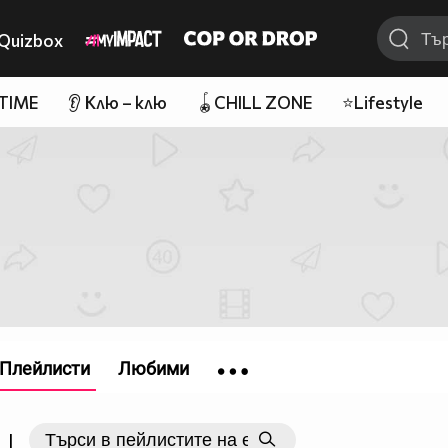
Quizbox
 TIME
👂 Клю – клю
🪀CHILL ZONE
⭐Lifestyle
Плейлисти
Любими
|