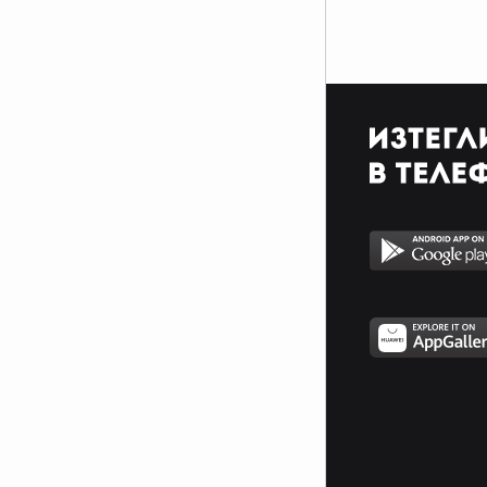
нещо ти се е случило!!!
Най-великата доблест не е в това никога да не
паднеш, а да се изправиш всеки път, когато
паднеш!!!
Не ти е приятел този който ти бърше сълзите, а
този който не те кара да плачеш!!!
Живота не се измерва с броя вдишвания, които
правим, а с моментите, които спират дъха ни!!!
Съди себе си така, както съдиш другите;
прощавай на другите така, както прощаваш на