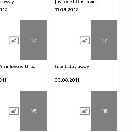
e away
Just one little town...
2012
11.08.2012
17
17
m inlove with a..
I cant stay away
011
30.08.2011
16
16