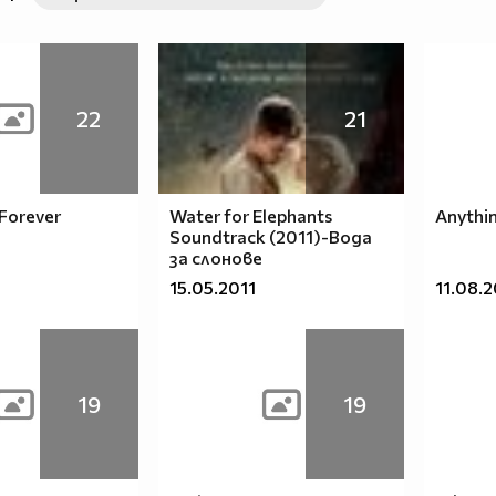
22
21
Forever
Water for Elephants
Anythin
Soundtrack (2011)-Вода
за слонове
15.05.2011
11.08.
19
19