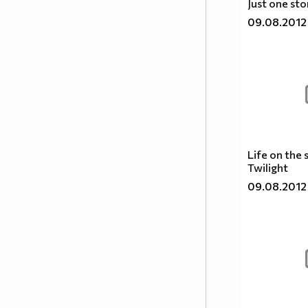
Just one sto
-Но как ще го разбирам,аз не знам езика на
09.08.2012
ангелите?
-Ангелът ще те научи на своя език.Той ще те
пази.
-А как е името на този мой ангел?
-Не е важно как се казва той има много имена.
Ти ще го наричаш МAМО!
"Приятелството може да завърши с любов,
любовта с приятелство - никога". !!!
Life on the 
Twilight
Това ,че те гледам не значи, че те харесвам ! И
09.08.2012
на пазара всичко гледам, но не всичко си
купувам!!
Не е нужно да бъдеш ангел,важното е да бъдеш
човек!!!
Най-нежното нещо!!!