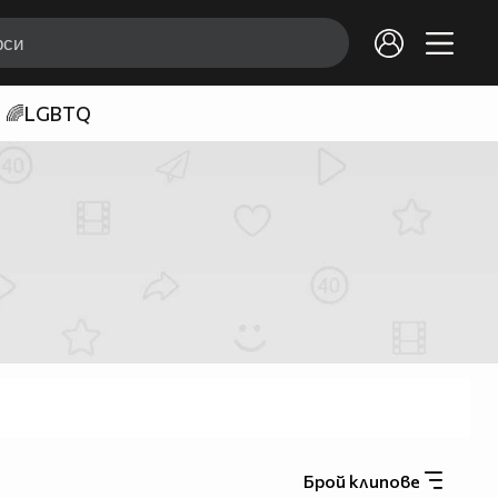
🌈LGBTQ
Брой клипове