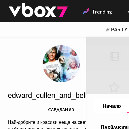
Member of
👾
Trending
🎉 PARTY
edward_cullen_and_bella_cullen
Начало
СЛЕДВАЙ
60
Най-добрите и красиви неща на света не могат
Плейлисти
да бъдат видени, нито докоснати... те се усещат в