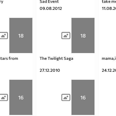
ry
Sad Event
take m
09.08.2012
11.08.
18
18
stars from
The Twilight Saga
mama,i'
27.12.2010
24.12.2
16
16