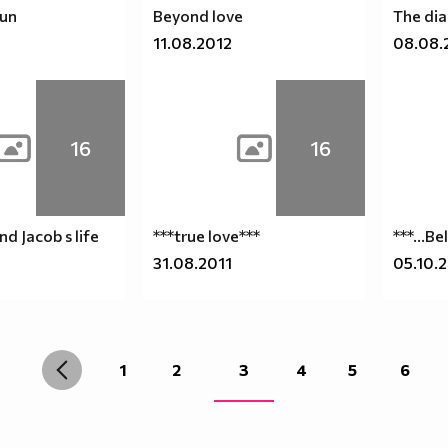
sun
Beyond love
The dia
11.08.2012
08.08.
16
16
d Jacob s life
***true love***
***...Be
31.08.2011
05.10.
1
2
3
4
5
6