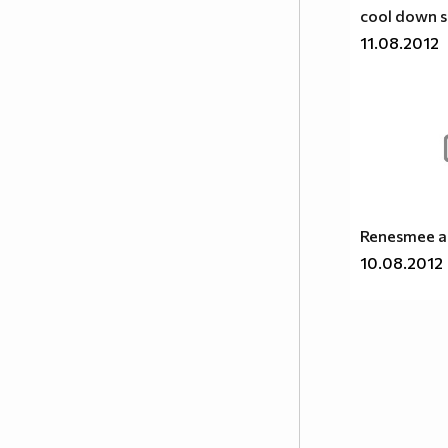
cool down 
Никога не плачи за това, което не плаче за теб !!!
11.08.2012
Не обичам да плача, а плача за теб! Не обичам
живота, а живея за теб! Не обичам себе си, а
обичам теб!
Най-добрите и красиви неща на света не могат
Renesmee an
да бъдат видени, нито докоснати... те се усещат в
10.08.2012
сърцето!
Човек трябва да бъде достатъчно голям, за да
признае грешките си, достатъчно умен, за да
спечели от тях, и достатъчно силен, за да ги
поправи!
Не плачи, когато всичко свърши. Усмихни се, че