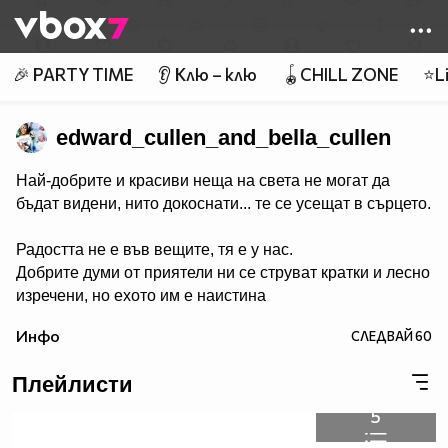
Member of
👾
🎉 PARTY TIME
👂 Клю – клю
🪀CHILL ZONE
⭐Li
edward_cullen_and_bella_cullen
Най-добрите и красиви неща на света не могат да
бъдат видени, нито докоснати... те се усещат в сърцето.
Радостта не е във вещите, тя е у нас.
Добрите думи от приятели ни се струват кратки и лесно
изречени, но ехото им е наистина
безкрайно.
Инфо
СЛЕДВАЙ
60
Любовта идва, когато най-малко я очакваме, когато не
Плейлисти
я търсим. Търсенето на любов никога не ни довежда до
подходящ партньор. То само създава копнеж и
5
нещастие. Любовта никога не е вън от нас, ние я носим