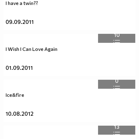
I have a twin??
Не е нужно да бъдеш ангел,важното е да бъдеш
човек!!!
09.09.2011
Най-нежното нещо!!!
10
Никога не плачи за това, което не плаче за теб !!!
I Wish I Can Love Again
Не обичам да плача, а плача за теб! Не обичам живота,
а живея за теб! Не обичам себе си, а обичам теб!
01.09.2011
0
Ice&fire
Най-добрите и красиви неща на света не могат да
бъдат видени, нито докоснати... те се усещат в сърцето!
10.08.2012
Човек трябва да бъде достатъчно голям, за да признае
13
грешките си, достатъчно умен, за да спечели от тях, и
достатъчно силен, за да ги поправи!