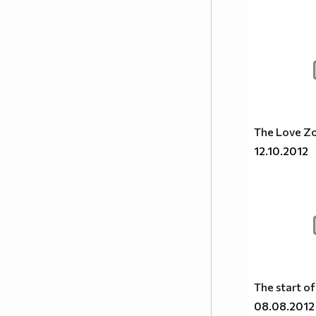
-Но как ще го разбирам,аз не знам езика на
ангелите?
-Ангелът ще те научи на своя език.Той ще те
пази.
-А как е името на този мой ангел?
-Не е важно как се казва той има много имена.
Ти ще го наричаш МAМО!
The Love Z
"Приятелството може да завърши с любов,
12.10.2012
любовта с приятелство - никога". !!!
Това ,че те гледам не значи, че те харесвам ! И
на пазара всичко гледам, но не всичко си
купувам!!
Не е нужно да бъдеш ангел,важното е да бъдеш
човек!!!
The start o
Най-нежното нещо!!!
08.08.2012