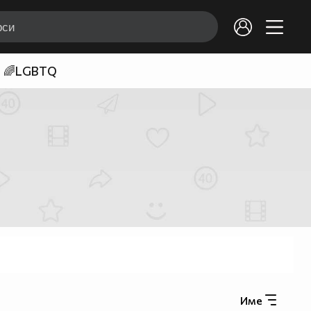
🌈LGBTQ
Име