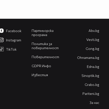
Партньорска
Abv.bg
Facebook
програма
Vesti.bg
Instagram
Политика за
поверителност
Gong.bg
TikTok
Поверителност
Оhnamama.bg
GDPR Инфо
Edna.bg
Известия
Sinoptik.bg
Grabo.bg
Pariteni.bg
За нас