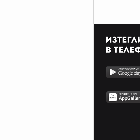
нещо ти се е случило!!!
Най-великата доблест не е в това никога да не
паднеш, а да се изправиш всеки път, когато
паднеш!!!
Не ти е приятел този който ти бърше сълзите, а
този който не те кара да плачеш!!!
Живота не се измерва с броя вдишвания, които
правим, а с моментите, които спират дъха ни!!!
Съди себе си така, както съдиш другите;
прощавай на другите така, както прощаваш на