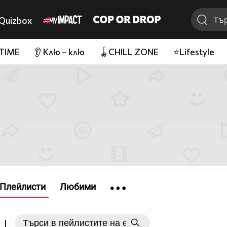
Quizbox
 TIME
👂 Клю – клю
🪀CHILL ZONE
⭐Lifestyle
Плейлисти
Любими
|