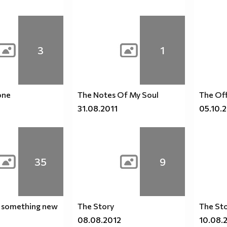
3
1
one
The Notes Of My Soul
The Of
31.08.2011
05.10.
35
9
f something new
The Story
The St
08.08.2012
10.08.