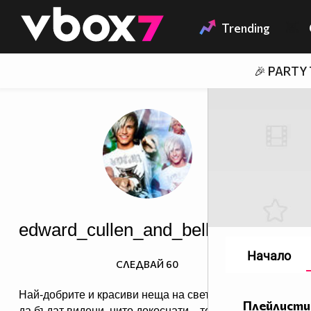
Member of
👾
Trending
🎉 PARTY
edward_cullen_and_bella_cullen
Начало
СЛЕДВАЙ
60
Най-добрите и красиви неща на света не могат
Плейлисти
да бъдат видени, нито докоснати... те се усещат в