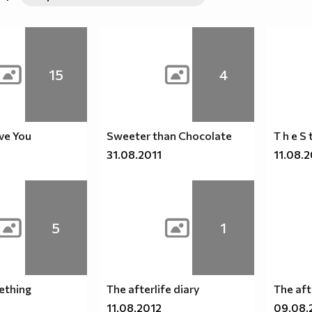
15
4
ve You
Sweeter than Chocolate
T h e S t 
31.08.2011
11.08.
5
1
ething
The afterlife diary
The aft
11.08.2012
09.08.