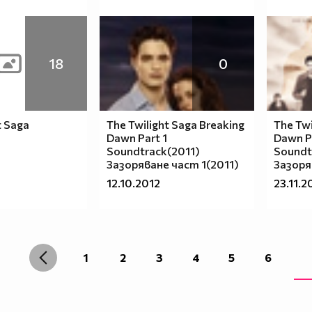
18
0
t Saga
The Twilight Saga Breaking
The Twi
Dawn Part 1
Dawn P
Soundtrack(2011)
Soundt
Зазоряване част 1(2011)
Зазоря
12.10.2012
23.11.2
1
2
3
4
5
6