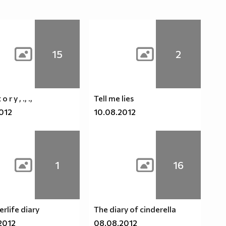
15
2
o r y , ., .,
Tell me lies
2012
10.08.2012
1
16
erlife diary
The diary of cinderella
2012
08.08.2012