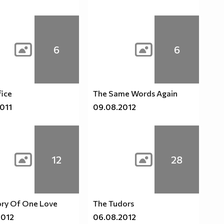
6
6
fice
The Same Words Again
2011
09.08.2012
12
28
ory Of One Love
The Tudors
2012
06.08.2012