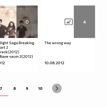
0
4
light Saga Breaking
The wrong way
art 2
rack(2012)
ване част 2(2012)
012
10.08.2012
7
8
9
10