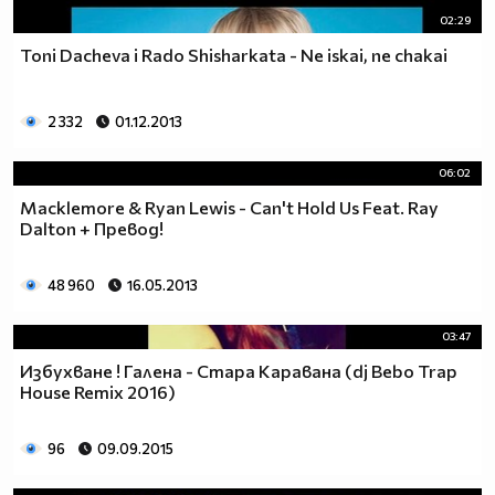
02:29
Toni Dacheva i Rado Shisharkata - Ne iskai, ne chakai
2 332
01.12.2013
06:02
Macklemore & Ryan Lewis - Can't Hold Us Feat. Ray
Dalton + Превод!
48 960
16.05.2013
03:47
Избухване ! Галена - Стара Каравана (dj Bebo Trap
House Remix 2016)
96
09.09.2015