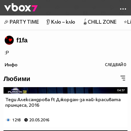
Member of
👾
🎉 PARTY TIME
👂 Клю – клю
🪀CHILL ZONE
⭐Li
f1fa
:P
Инфо
СЛЕДВАЙ
0
Любими
04:57
Теди Александрова ft Джордан-за най-красивата
принцеса, 2016
1 218
20.05.2016