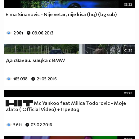
03:22
Elma Sinanovic - Nije vetar, nije kisa (hq) (bg sub)
2 961
09.06.2013
01:29
Да сваляш мацка с BMW
165 038
21.05.2016
03:28
█▬█ █ ▀█▀ Mc Yankoo feat Milica Todorovic - Moje
Zlato ( Оfficial Video) + Превод
5 611
03.02.2016