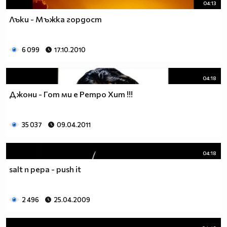
04:13
Лъки - Мъжка гордост
6 099
17.10.2010
04:18
Джони - Гот ми е Ретро Xит !!!
35 037
09.04.2011
04:18
salt n pepa - push it
2 496
25.04.2009