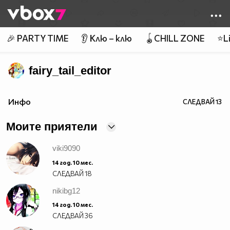
Member of
👾
🎉 PARTY TIME
👂 Клю – клю
🪀CHILL ZONE
⭐Li
fairy_tail_editor
Инфо
СЛЕДВАЙ
13
Моите приятели
viki9090
14 год. 10 мес.
СЛЕДВАЙ
18
nikibg12
14 год. 10 мес.
СЛЕДВАЙ
36