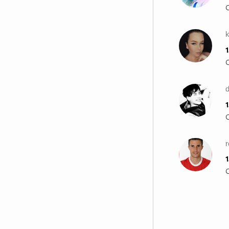
1
d
1
r
1