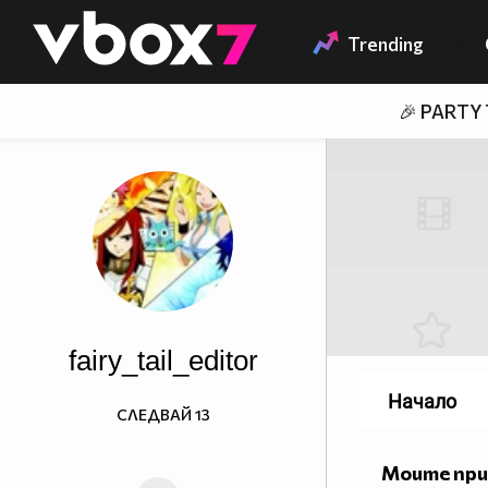
Member of
👾
Trending
🎉 PARTY
fairy_tail_editor
Начало
СЛЕДВАЙ
13
Моите пр