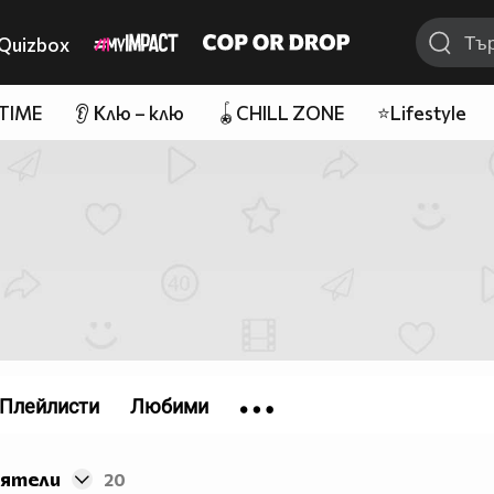
Quizbox
 TIME
👂 Клю – клю
🪀CHILL ZONE
⭐Lifestyle
Плейлисти
Любими
иятели
20