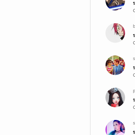
1
b
1
s
1
1
1