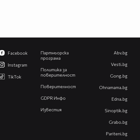
Партньорска
Abv.bg
Facebook
програма
Vesti.bg
Instagram
Политика за
поверителност
Gong.bg
TikTok
Поверителност
Оhnamama.bg
GDPR Инфо
Edna.bg
Известия
Sinoptik.bg
Grabo.bg
Pariteni.bg