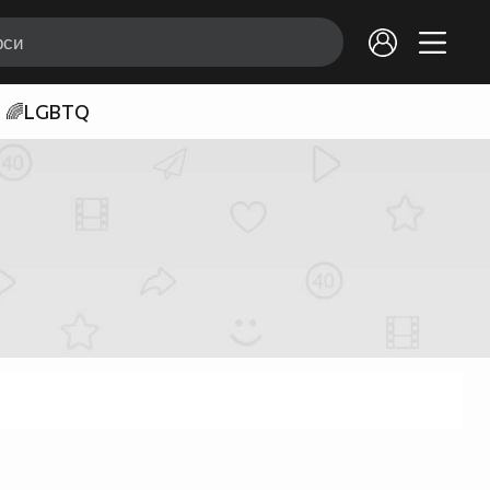
🌈LGBTQ