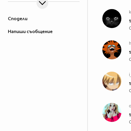
Сподели
1
Напиши съобщение
1
1
o
1