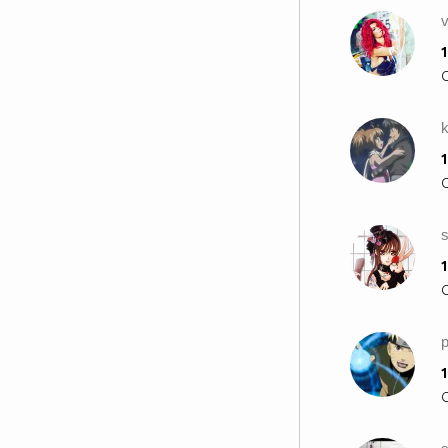
1
k
1
s
1
1