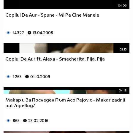
04:06
Copilul De Aur - Spune - Mi Pe Cine Manele
14 327
13.04.2008
03:15
Copiul De Aur ft. Alexa - Smecherita, Pija, Pija
1 265
01.10.2009
04:18
Макар и За Последен Път Aco Pejovic - Makar zadnji
put /превод/
865
23.02.2016