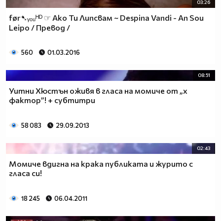
03:26
før➷ᵧₒᵤᴴᴰ ☞ Ако Ти Липсвам ~ Despina Vandi - An Sou
Leipo / Превод /
560
01.03.2016
08:51
Уитни Хюстън оживя в гласа на момиче от „х
фактор”! + субтитри
58 083
29.09.2013
02:43
Момиче вдигна на крака публиката и журито с
гласа си!
18 245
06.04.2011