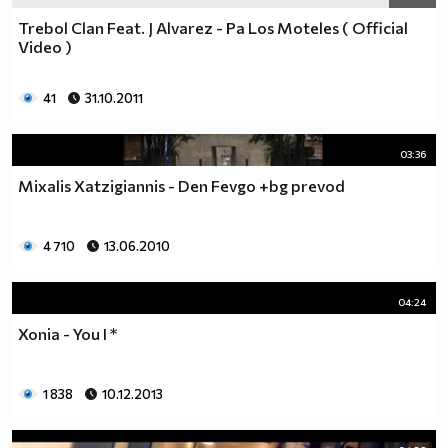
Trebol Clan Feat. J Alvarez - Pa Los Moteles ( Official
Video )
41
31.10.2011
03:36
Mixalis Xatzigiannis - Den Fevgo +bg prevod
4 710
13.06.2010
04:24
Xonia - You I *
1 838
10.12.2013