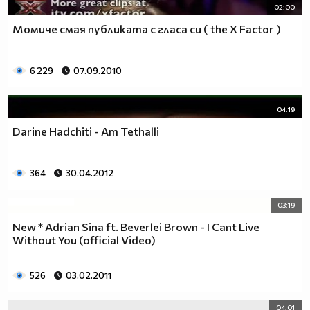
02:00
Момиче смая публиката с гласа си ( the X Factor )
6 229
07.09.2010
04:19
Darine Hadchiti - Am Tethalli
364
30.04.2012
03:19
New * Adrian Sina ft. Beverlei Brown - I Cant Live
Without You (official Video)
526
03.02.2011
04:01