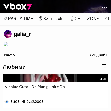
Member of
👾
🎉 PARTY TIME
👂 Клю – клю
🪀CHILL ZONE
⭐Li
galia_r
Инфо
СЛЕДВАЙ
1
Любими
04:50
Nicolae Guta - Da Plang Iubire Da
8 408
07.12.2008