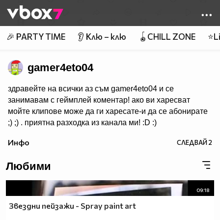
Member of
👾
🎉 PARTY TIME
👂 Клю – клю
🪀CHILL ZONE
⭐Li
gamer4eto04
здравейте на всички аз съм gamer4eto04 и се
занимавам с геймплей коментар! ако ви харесват
мойте клипове може да ги харесате-и да се абонирате
;) ;) . приятна разходка из канала ми! :D :)
Инфо
СЛЕДВАЙ
2
Любими
09:18
Звездни пейзажи - Spray paint art