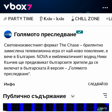
Member of
👾
🎉 PARTY TIME
👂 Клю – клю
🪀CHILL ZONE
⭐Li
Голямото преследване
Световноизвестният формат The Chase – брилянтно
замислена телевизионна игра от най-ново поколение, e
вече в България. NOVA и емблематичният водещ Ники
Кънчев ще предизвикат българските зрители да се
включат в българската й версия – „Голямото
преследване“.
От есента всяка делнична вечер от 18:00 ч. знанието
Инфо
СЛЕДВАЙ
30
ще бъде издигнато в култ, а Ники Кънчев ще запознае
аудиторията с най-големите умове у нас.
Публично съдържание
09:13