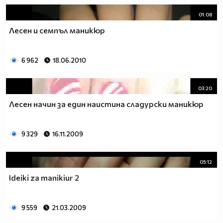
01:08
Лесен и семпъл маникюр
6 962
18.06.2010
03:20
Лесен начин за един наистина сладурски маникюр
9 329
16.11.2009
05:12
Ideiki za manikiur 2
9 559
21.03.2009