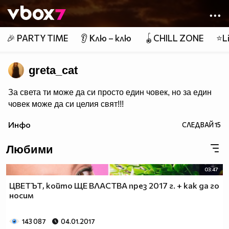
Member of
👾
🎉 PARTY TIME
👂 Клю – клю
🪀CHILL ZONE
⭐Li
greta_cat
За света ти може да си просто един човек, но за един
човек може да си целия свят!!!
Инфо
СЛЕДВАЙ
15
Любими
03:47
ЦВЕТЪТ, който ЩЕ ВЛАСТВА през 2017 г. + как да го
носим
143 087
04.01.2017