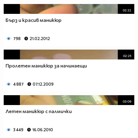
02:22
Бърз и красив маникюр
798
21.02.2012
02:25
Пролетен маникюр за начинаещи
4 887
07.12.2009
03:09
Летен маникюр с палмички
3 449
16.06.2010