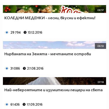
08:57
КОЛЕДНИ МЕДЕНКИ - лесни, вкусни и ефектни!
29 794
13.12.2016
06:53
Нирваната на Земята - мечтаните острови
31 086
27.08.2016
07:18
Най-невероятните и изумителни пещери на света
61 436
17.09.2016