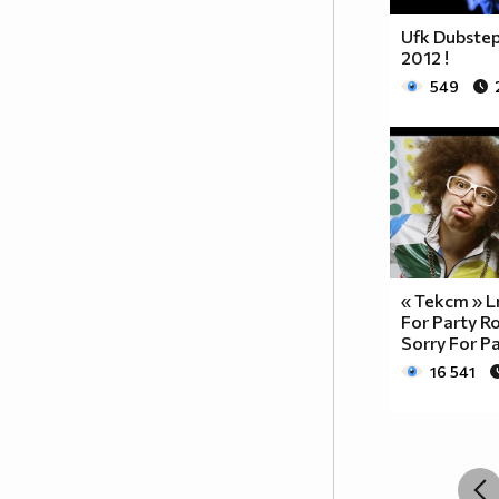
Ufk Dubstep
2012 !
549
« Текст » L
For Party Ro
Sorry For Pa
16 541