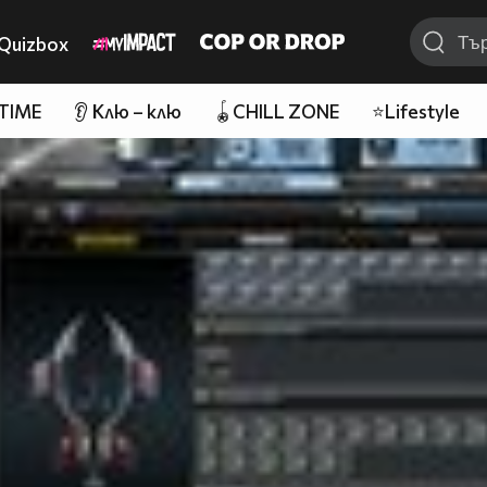
Quizbox
 TIME
👂 Клю – клю
🪀CHILL ZONE
⭐Lifestyle