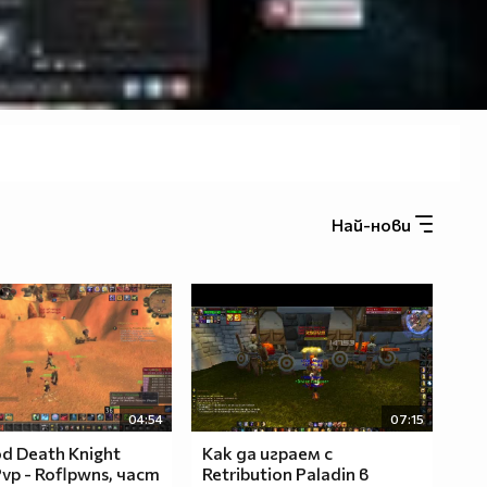
Най-нови
04:54
07:15
od Death Knight
Как да играем с
vp - Roflpwns, част
Retribution Paladin в