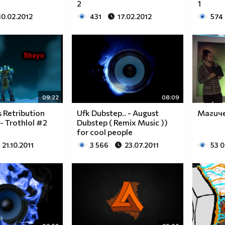
2
1
10.02.2012
431
17.02.2012
574
09:22
08:09
s Retribution
Ufk Dubstep.. - August
Магиче
- Trothlol #2
Dubstep ( Remix Music ))
for cool people
21.10.2011
3 566
23.07.2011
53 