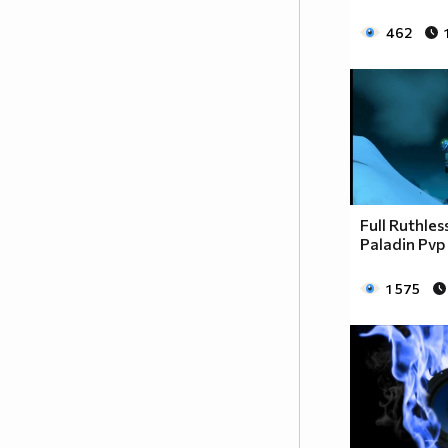
462
Full Ruthles
Paladin Pvp 
1 575