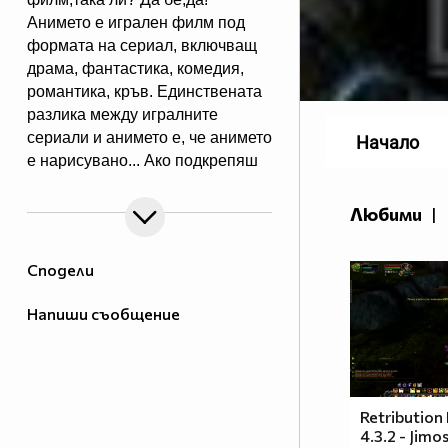
Анимето е игрален филм под
формата на сериал, включващ
драма, фантастика, комедия,
романтика, кръв. Единствената
разлика между игралните
сериали и анимето е, че анимето
Начало
е нарисувано... Ако подкрепяш
тази теза, може да копнеш това
в профилчето си.
Любими
|
Сподели
Напиши съобщение
Retribution
4.3.2 - Jimo