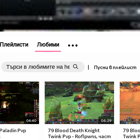
Плейлисти
Любими
|
Пусни в плейлист
04:40
06:29
 Paladin Pvp
79 Blood Death Knight
79 Blo
s
Twink Pvp - Roflpwns, част
Twink P