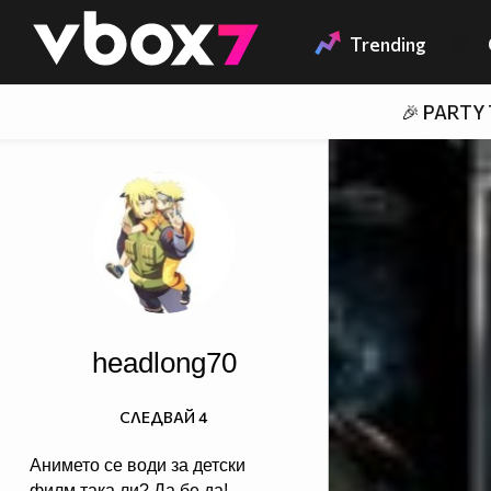
Member of
👾
Trending
🎉 PARTY
headlong70
СЛЕДВАЙ
4
Анимето се води за детски
филм,така ли? Да бе,да!