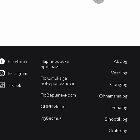
Партньорска
Abv.bg
Facebook
програма
Vesti.bg
Instagram
Политика за
поверителност
Gong.bg
TikTok
Поверителност
Оhnamama.bg
GDPR Инфо
Edna.bg
Известия
Sinoptik.bg
Grabo.bg