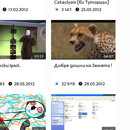
Cataclysm [бг Туториал]
17.02.2012
3 147
23.03.2012
03:23
04:37
ски Ipad..
Добре дошли на Земята !
063
28.03.2012
32 978
29.03.2012