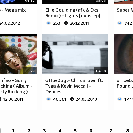
06:52
05:06
 - Mega mix
Ellie Goulding (afk & Dks
Super 
Remix) - Lights [dubstep]
24.02.2012
253
26.12.2011
742
03:22
04:38
mfao - Sorry
« Превод » Chris Brown ft.
« Прев
cking ( Album -
Tyga & Kevin Mccall -
Found 
rty Rocking )
Deuces
12.06.2011
46 381
24.05.2010
1 41
1
2
3
4
5
6
7
8