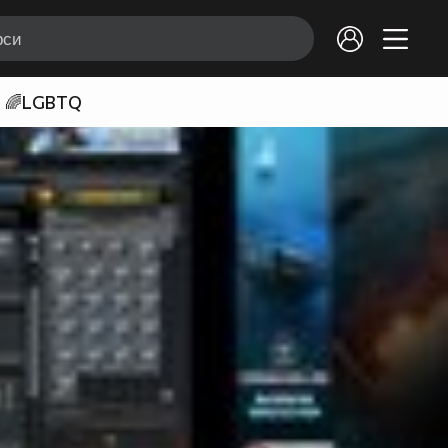
🌈LGBTQ