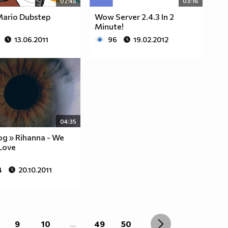
02:45
03:16
Mario Dubstep
Wow Server 2.4.3 In 2
Minute!
13.06.2011
96
19.02.2012
04:35
од » Rihanna - We
Love
4
20.10.2011
9
10
...
49
50