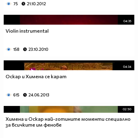
75
21.10.2012
04:35
Violin instrumental
158
23.10.2010
04:34
Оскар и Химена се карат
615
24.06.2013
02:50
Химена и Оскар най-готините моменти специално
за всичките им фенове