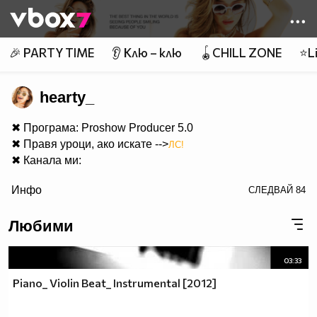
Member of
👾
🎉 PARTY TIME
👂 Клю – клю
🪀CHILL ZONE
⭐Li
hearty_
✖ Програма: Proshow Producer 5.0
✖ Правя уроци, ако искате -->
ЛС!
✖ Канала ми:
color="orange" size="2">Youtube Channel.
Инфо
СЛЕДВАЙ
84
✖
Питайте нещо!
Любими
03:33
Piano_ Violin Beat_ Instrumental [2012]