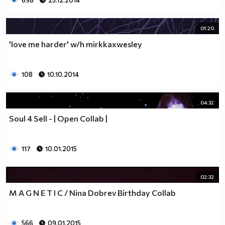
698
25.12.2014
01:20
'love me harder' w/h mirkkaxwesley
108
10.10.2014
04:32
Soul 4 Sell - | Open Collab |
117
10.01.2015
02:32
M A G N E T I C / Nina Dobrev Birthday Collab
566
09.01.2015