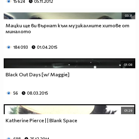
15 624
05.11.2012
03:31
Мацки ще ви върнат към музикалните хитове от
миналото
184 093
01.04.2015
01:08
Black Out Days [w/ Maggie]
56
08.03.2015
01:29
Katherine Pierce | | Blank Space