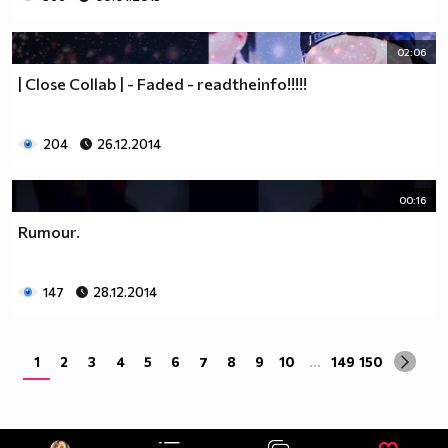
02:06
| Close Collab | - Faded - readtheinfo!!!!!
204
26.12.2014
00:16
Rumour.
147
28.12.2014
1
2
3
4
5
6
7
8
9
10
...
149
150