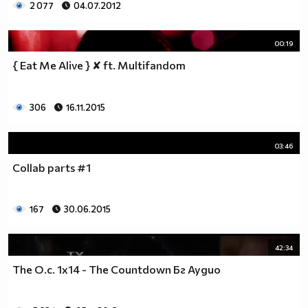
2 077
04.07.2012
00:19
{ Eat Me Alive } ✘ ft. Multifandom
306
16.11.2015
03:46
Collab parts #1
167
30.06.2015
42:34
The O.c. 1x14 - The Countdown Бг Аудио