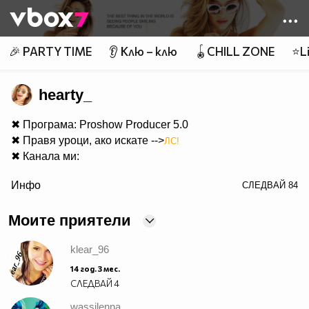
Member of
👾
🎉 PARTY TIME
👂 Клю – клю
🪀CHILL ZONE
⭐Li
hearty_
✖ Програма: Proshow Producer 5.0
✖ Правя уроци, ако искате -->
ЛС!
✖ Канала ми:
color="orange" size="2">Youtube Channel.
Инфо
СЛЕДВАЙ
84
✖
Питайте нещо!
Моите приятели
klear_96
14 год. 3 мес.
СЛЕДВАЙ
4
wassilenna