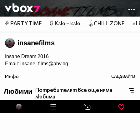
Member of
👾
🎉 PARTY TIME
👂 Клю – клю
🪀CHILL ZONE
⭐Li
insanefilms
Insane Dream 2016
Email: insane_films@abv.bg
Инфо
СЛЕДВАЙ
13
Потребителят все още няма
Любими
любими