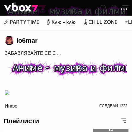
Member of
👾
🎉 PARTY TIME
👂 Клю – клю
🪀CHILL ZONE
⭐Li
io6mar
ЗАБАВЛЯВАЙТЕ СЕ С ...
/>
Инфо
СЛЕДВАЙ
1222
Плейлисти
заповядайте в Аниме - музика и филми
15