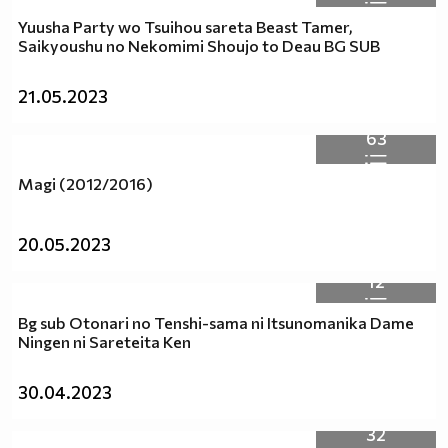
независимо дали хората са от един и същи пол.
Yuusha Party wo Tsuihou sareta Beast Tamer,
Любовта е Любов!
Saikyoushu no Nekomimi Shoujo to Deau BG SUB
:D :D :D
Заповядаите тук :http://vbox7.com/groups/f38ae2aa224b
21.05.2023
Аниме и музика всеки ден :P :D
63
Magi (2012/2016)
20.05.2023
12
Bg sub Otonari no Tenshi-sama ni Itsunomanika Dame
Ningen ni Sareteita Ken
30.04.2023
32