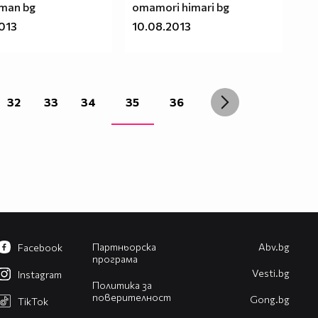
 man bg
omamori himari bg
2013
10.08.2013
32
33
34
35
36
Партньорска
Abv.bg
Facebook
програма
Vesti.bg
Instagram
Политика за
поверителност
Gong.bg
TikTok