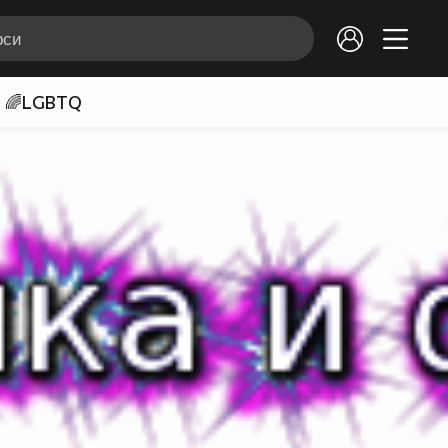
🌈LGBTQ