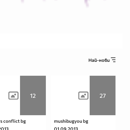
Най-нови
12
27
s conflict bg
mushibugyou bg
2013
01.09.2013