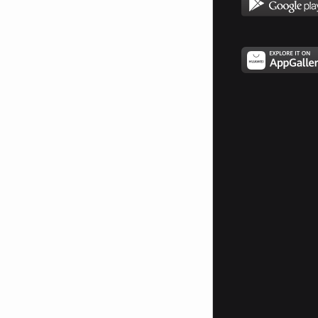
"Мамо, ти беше права." 30 год: "
Искам да се върна в къщата на
мама." 50г: "Не искам да те
загубя мамо." 70 г:" Аз
ще...се...откажа от всичко ...само
...майка ми да е тук, ...с мен."
Имаме само една майка !!!
Сложете това в описанието си,
ако държите на своята майкa