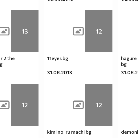
13
12
or 2 the
11eyes bg
hagure 
g
bg
31.08.2013
31.08.
12
12
kimi no iru machi bg
demonb