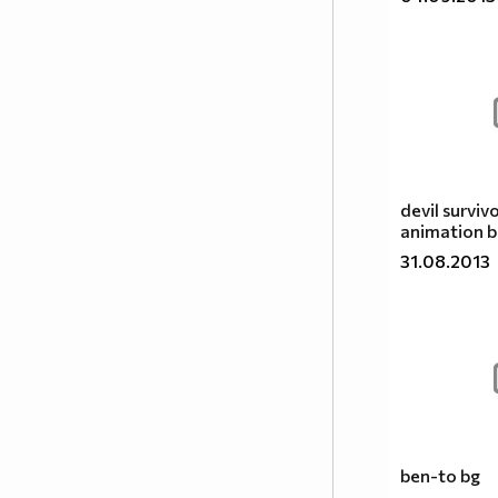
формата на сериал, включващ
драма, фантастика, комедия,
романтика. Единствената
разлика между игралните
сериали и анимето е, че анимето
е нарисувано... Ако подкрепяш
тази теза, може да копнеш това
в профилчето си
devil surviv
Фен на аниметата се родих,
animation b
фен на аниметата ще умра,
31.08.2013
и от гроба ще крещя
АНИМЕТАТА СА ВЪРХА!!!
:D
" />
♀+♀=♥ ПОЛЪТ
♂+♂=♥ НЕ Е ОТ
ben-to bg
♂+♀=♥ ЗНАЧЕНИЕ