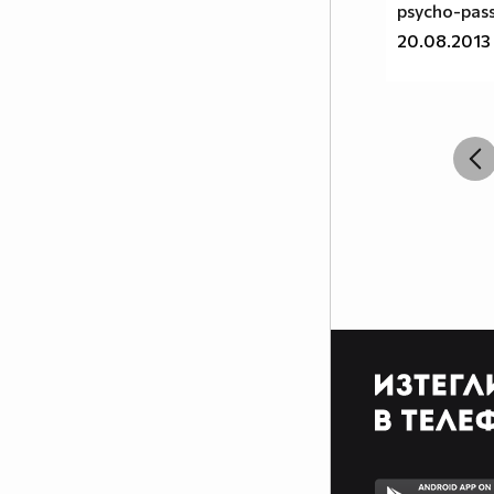
psycho-pass
20.08.2013
3 годишните: "Мамо, обичам
те!". 14 годишните: "Мамо,
говори си!." 16г: "Моята майка е
толкова досадна!" 18 г: "Искам
да се махна от тази къща." 25 г: