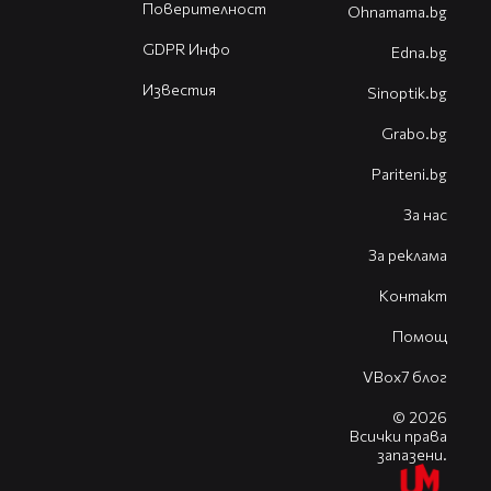
Поверителност
Оhnamama.bg
GDPR Инфо
Edna.bg
Известия
Sinoptik.bg
Grabo.bg
Pariteni.bg
За нас
За реклама
Контакт
Помощ
VBox7 блог
© 2026
Всички права
запазени.