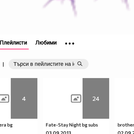
Плейлисти
Любими
|
4
24
era bg
Fate-Stay Night bg subs
brother
03.09.2013
02.09.