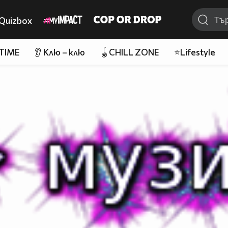
Quizbox
 TIME
👂 Клю – клю
🪀CHILL ZONE
⭐Lifestyle