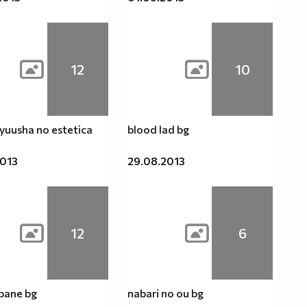
12
10
yuusha no estetica
blood lad bg
2013
29.08.2013
12
6
ane bg
nabari no ou bg