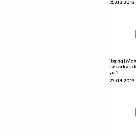
25.08.2013
Постави това в профила си ако
подкрепяш всеки вид връзка, и
осъзнаваш че любовта е от
значение, независимо дали
хората са от един и същи пол.
Любовта е Любов!
:D :D :D
Заповядаите тук
[bg hq] Mon
:http://vbox7.com/groups/f38ae2aa224b
Isekai kara
yo 1
Аниме и музика всеки ден :P :D
23.08.2013