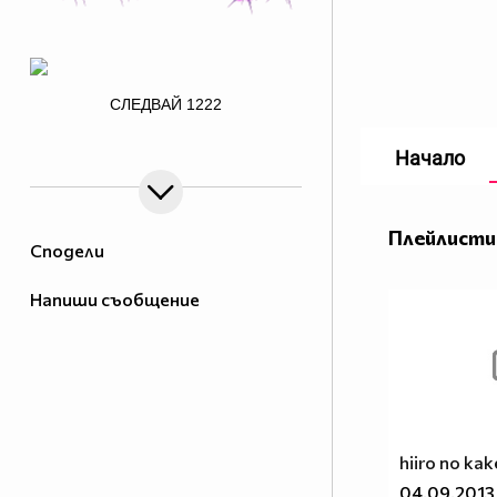
/>
СЛЕДВАЙ
1222
Начало
заповядайте в Аниме - музика и
филми
Плейлисти
Сподели
http://i.imgur.com/jnmLQMT.png
Напиши съобщение
1% от населението МРАЗИ
Аниметата.Ако ти си от тези 99%
които ги харесват сложи това в
профила си.
Анимето се води за детски
филм,така ли? Да бе,да!
hiiro no kak
Анимето е игрален филм под
04.09.2013