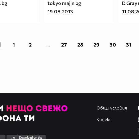
 bg
tokyo majin bg
D Gray
19.08.2013
11.08.
1
2
...
27
28
29
30
31
Общи условия
Кодекс