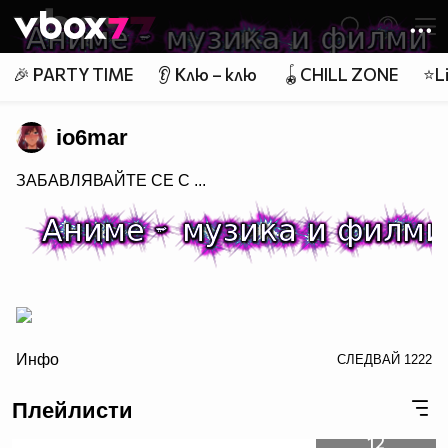
Member of
👾
🎉 PARTY TIME
👂 Клю – клю
🪀CHILL ZONE
⭐Li
io6mar
ЗАБАВЛЯВАЙТЕ СЕ С ...
/>
Инфо
СЛЕДВАЙ
1222
Плейлисти
заповядайте в Аниме - музика и филми
12