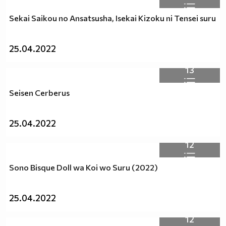
независимо дали хората са от един и същи пол.
Sekai Saikou no Ansatsusha, Isekai Kizoku ni Tensei suru
Любовта е Любов!
:D :D :D
Заповядаите тук :http://vbox7.com/groups/f38ae2aa224b
25.04.2022
Аниме и музика всеки ден :P :D
13
Seisen Cerberus
25.04.2022
12
Sono Bisque Doll wa Koi wo Suru (2022)
25.04.2022
12