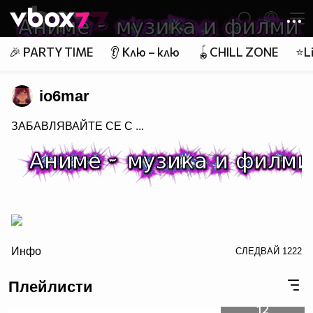
Member of
👾
🎉 PARTY TIME
👂 Клю – клю
🪀CHILL ZONE
⭐Li
io6mar
ЗАБАВЛЯВАЙТЕ СЕ С ...
/>
Инфо
СЛЕДВАЙ
1222
Плейлисти
заповядайте в Аниме - музика и филми
12