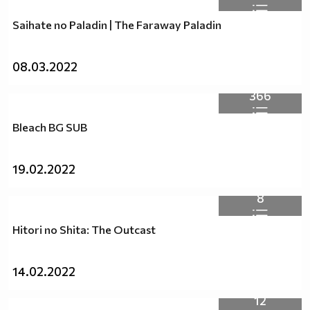
независимо дали хората са от един и същи пол.
Saihate no Paladin | The Faraway Paladin
Любовта е Любов!
:D :D :D
Заповядаите тук :http://vbox7.com/groups/f38ae2aa224b
08.03.2022
Аниме и музика всеки ден :P :D
366
Bleach BG SUB
19.02.2022
8
Hitori no Shita: The Outcast
14.02.2022
12