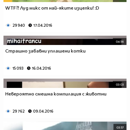
WTF?! Луд микс от най-яките изцепки! :D
29 940
17.04.2016
04:56
Страшно забавни уплашени котки
15 093
16.04.2016
03:03
Невероятно смешна компилация с животни
29 762
09.04.2016
03:57