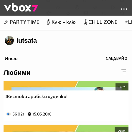
Member of
👾
🎉 PARTY TIME
👂 Клю – клю
🪀CHILL ZONE
⭐Li
iutsata
Инфо
СЛЕДВАЙ
0
Любими
05:51
Жестоки арабски изцепки!
56 021
15.05.2016
06:54