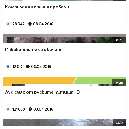
Компилация епични провали
28 042
08.04.2016
03:11
И животните се обичат!
12 617
06.04.2016
06:48
Луд смях от руските пътища! :D
121 669
03.04.2016
02:15