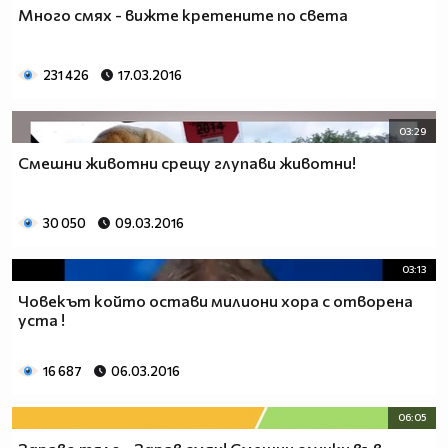
Много смях - вижте кретените по света
231 426
17.03.2016
03:29
Смешни животни срещу глупави животни!
30 050
09.03.2016
03:13
Човекът който остави милиони хора с отворена
уста !
16 687
06.03.2016
06:05