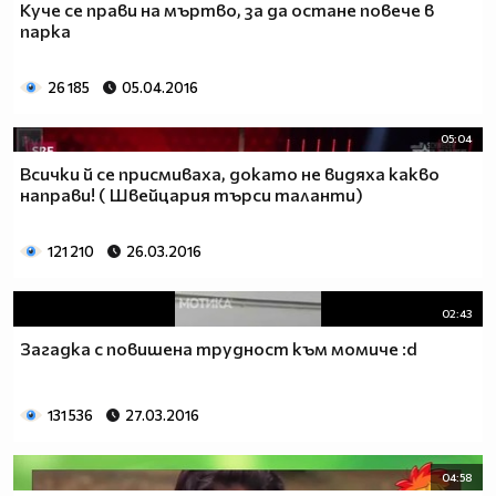
Куче се прави на мъртво, за да остане повече в
парка
26 185
05.04.2016
05:04
Всички й се присмиваха, докато не видяха какво
направи! ( Швейцария търси таланти)
121 210
26.03.2016
02:43
Загадка с повишена трудност към момиче :d
131 536
27.03.2016
04:58