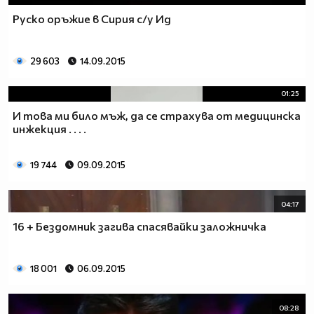
Руско оръжие в Сирия с/у Ид
29 603
14.09.2015
01:25
И това ми било мъж, да се страхува от медицинска
инжекция . . . .
19 744
09.09.2015
04:17
16 + Бездомник загива спасявайки заложничка
18 001
06.09.2015
08:28