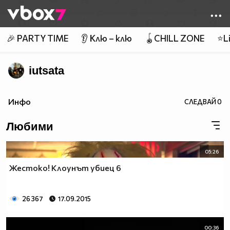
Member of
👾
🎉 PARTY TIME
👂 Клю – клю
🪀CHILL ZONE
⭐Li
iutsata
Инфо
СЛЕДВАЙ
0
Любими
05:26
Жестоко! Клоунът убиец 6
26 367
17.09.2015
00:36