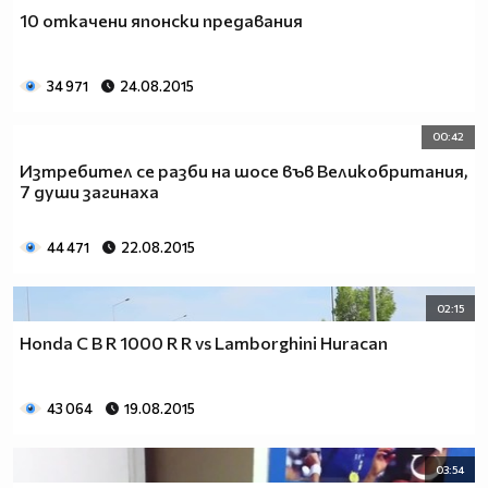
10 откачени японски предавания
34 971
24.08.2015
00:42
Изтребител се разби на шосе във Великобритания,
7 души загинаха
44 471
22.08.2015
02:15
Honda C B R 1000 R R vs Lamborghini Huracan
43 064
19.08.2015
03:54