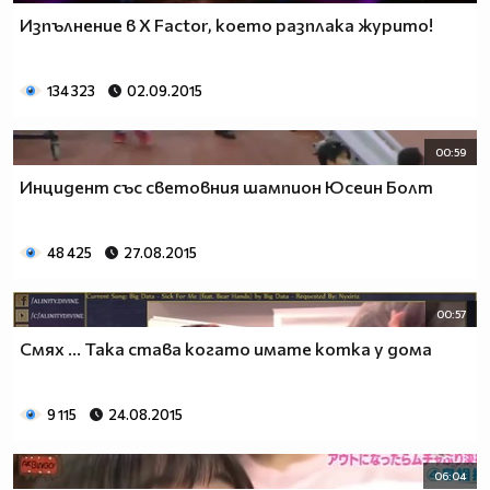
Изпълнение в X Factor, което разплака журито!
134 323
02.09.2015
00:59
Инцидент със световния шампион Юсеин Болт
48 425
27.08.2015
00:57
Смях ... Така става когато имате котка у дома
9 115
24.08.2015
06:04