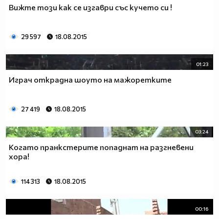
Вижте този как се изгаври със кучето си !
29 597
18.08.2015
01:23
Играч открадна шоуто на мажоретките
27 419
18.08.2015
03:24
Когато пранкстерите попаднат на разгневени
хора!
114 313
18.08.2015
00:16