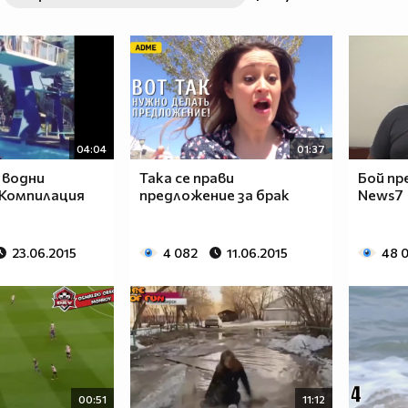
04:04
01:37
 водни
Така се прави
Бой пр
 Компилация
предложение за брак
News7
23.06.2015
4 082
11.06.2015
48 
00:51
11:12