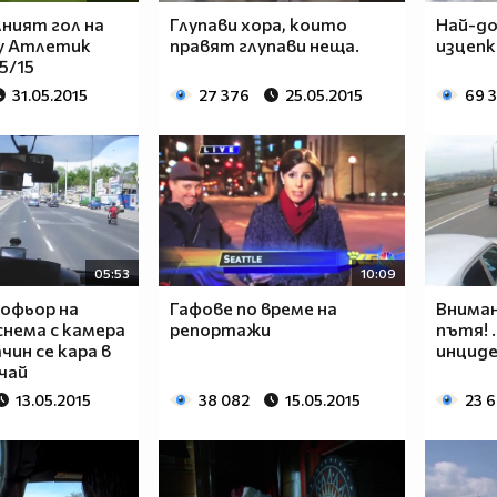
ният гол на
Глупави хора, които
Най-д
у Атлетик
правят глупави неща.
изцепк
5/15
31.05.2015
27 376
25.05.2015
69 
05:53
10:09
шофьор на
Гафове по време на
Вниман
снема с камера
репортажи
пътя! 
чин се кара в
инцид
чай
13.05.2015
38 082
15.05.2015
23 6