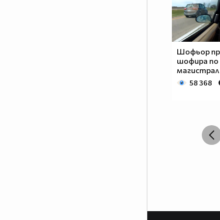
Шофьор пр
шофира по
магистра
58 368