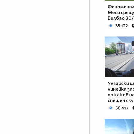
Феноменал
Меси срещ
Билбао 30/
35 122
Унгарски 
линейка за
по какъв на
спешен слу
58 417