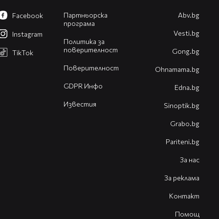
Партньорска
Abv.bg
Facebook
програма
Vesti.bg
Instagram
Политика за
поверителност
Gong.bg
TikTok
Поверителност
Оhnamama.bg
GDPR Инфо
Edna.bg
Известия
Sinoptik.bg
Grabo.bg
Pariteni.bg
За нас
За реклама
Контакт
Помощ