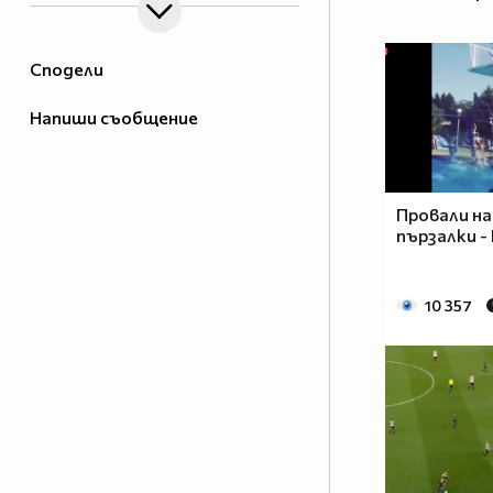
Сподели
Напиши съобщение
Провали на
пързалки -
10 357