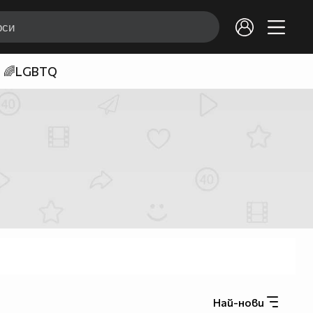
🌈LGBTQ
Най-нови