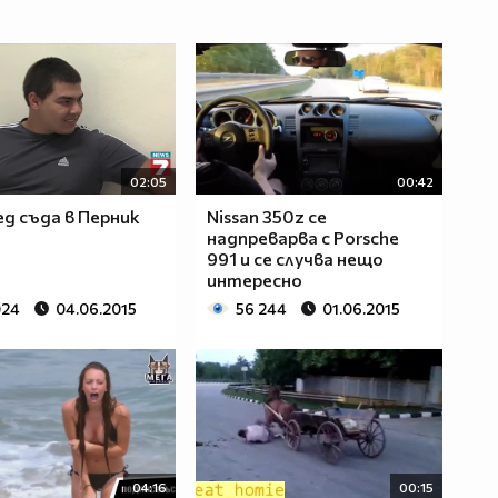
02:05
00:42
ед съда в Перник
Nissan 350z се
надпреварва с Porsche
991 и се случва нещо
интересно
024
04.06.2015
56 244
01.06.2015
04:16
00:15