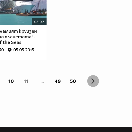
05:07
лемият круизен
на планетата! -
f the Seas
50
05.05.2015
10
11
...
49
50