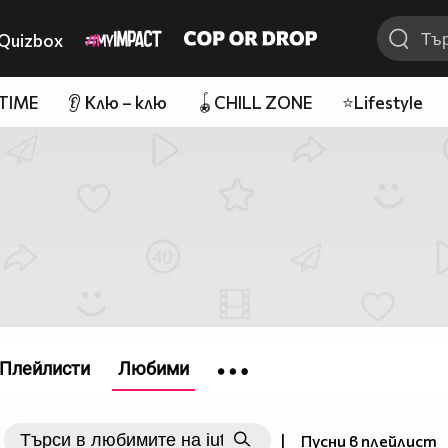
Quizbox
 TIME
👂 Клю – клю
🪀CHILL ZONE
⭐Lifestyle
Плейлисти
Любими
|
Пусни в плейлист