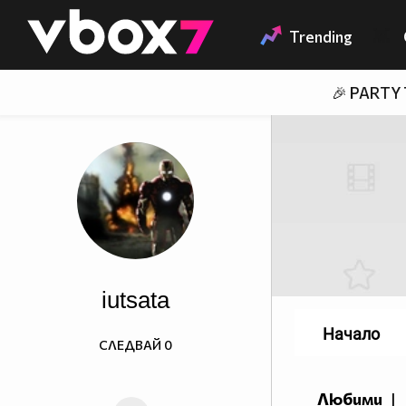
Member of
👾
Trending
🎉 PARTY
iutsata
Начало
СЛЕДВАЙ
0
Любими
|