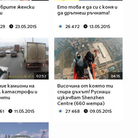
обрите женски
Ето това е да си с коня и
и
да дръпнеш ръчната!
329
23.05.2015
26 472
13.05.2015
02:52
04:15
ие камиони на
Височина от която ти
.. катастрофи и
спира дъхът! Руснаци
енти
изкачват Shenzhen
Centre (660 метра)
61
11.05.2015
27 468
09.05.2015