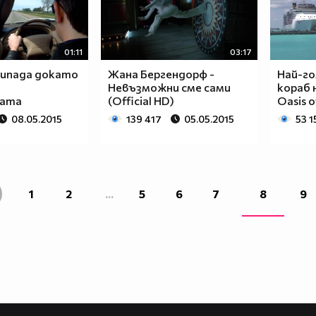
01:11
03:17
ипада докато
Жана Бергендорф -
Най-го
Невъзможни сме сами
кораб 
лата
(Official HD)
Oasis o
08.05.2015
139 417
05.05.2015
53 1
1
2
...
5
6
7
8
9