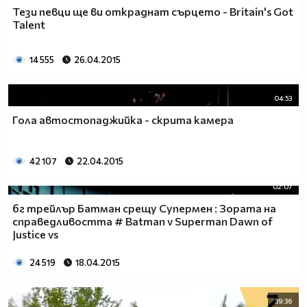
Тези певци ще ви откраднат сърцето - Britain's Got
Talent
14 555
26.04.2015
04:53
Гола автостопаджийка - скрита камера
42 107
22.04.2015
02:07
бг трейлър Батман срещу Супермен : Зората на
справедливостта # Batman v Superman Dawn of
Justice vs
24 519
18.04.2015
39:36