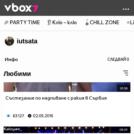
Member of
👾
🎉 PARTY TIME
👂 Клю – клю
🪀CHILL ZONE
⭐Li
iutsata
Инфо
СЛЕДВАЙ
0
Любими
01:58
Състезание по надпиване с ракия в Сърбия
63 127
02.05.2015
06:01