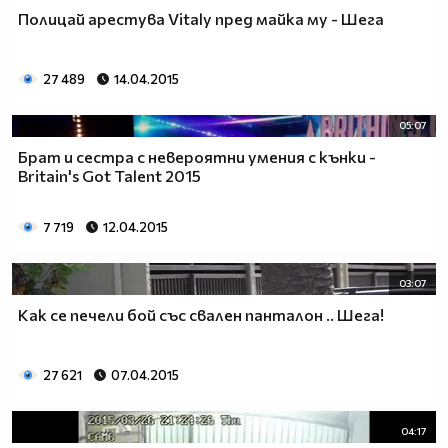
Полицай арестува Vitaly пред майка му - Шега
27 489
14.04.2015
05:07
Брат и сестра с невероятни умения с кънки -
Britain's Got Talent 2015
7 719
12.04.2015
03:07
Как се печели бой със свален панталон .. Шега!
27 621
07.04.2015
04:17