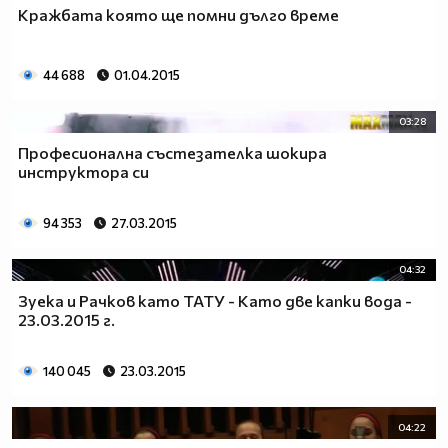
Кражбата която ще помни дълго време
44 688
01.04.2015
03:28
Професионална състезателка шокира
инструктора си
94 353
27.03.2015
04:32
Зуека и Рачков като ТАТУ - Като две капки вода -
23.03.2015 г.
140 045
23.03.2015
04:22