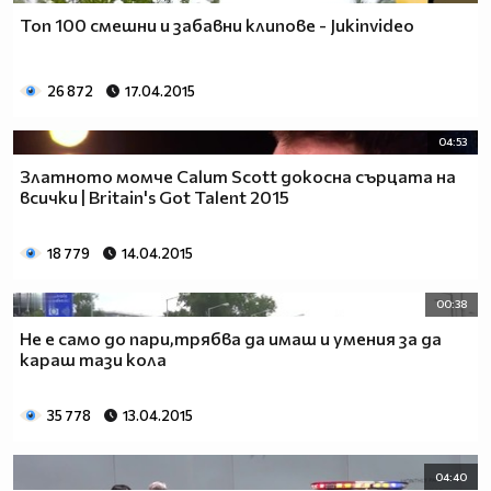
Топ 100 смешни и забавни клипове - Jukinvideo
26 872
17.04.2015
04:53
Златното момче Calum Scott докосна сърцата на
всички | Britain's Got Talent 2015
18 779
14.04.2015
00:38
Не е само до пари,трябва да имаш и умения за да
караш тази кола
35 778
13.04.2015
04:40