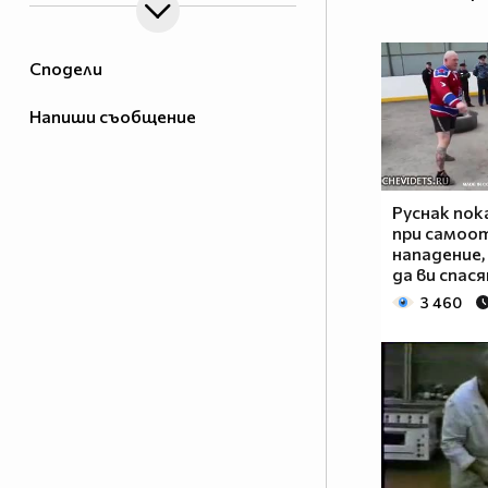
Сподели
Напиши съобщение
Руснак пок
при самоо
нападение
да ви спас
3 460