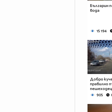
Българин п
вода
15 194
Добро куче
правилно 
пешеходец
905