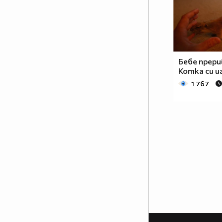
Бебе прери
Котка си и
1 767