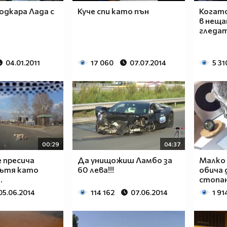
одкара Лада с
Куче спи като пън
Когато
в неща
гледа
04.01.2011
17 060
07.07.2014
5 31
00:29
04:37
 пресича
Да унищожиш Ламбо за
Малко 
пътя като
60 лева!!!
обича 
.
стопан
05.06.2014
114 162
07.06.2014
1 91