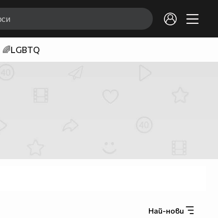
🌈LGBTQ
Най-нови