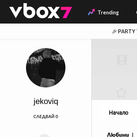
Member of
👾
Trending
🎉 PARTY
jekoviq
Начало
СЛЕДВАЙ
0
Любими
|