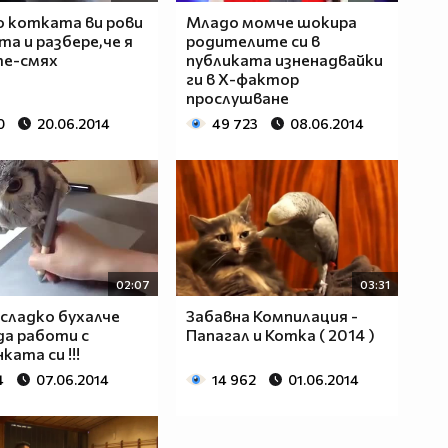
 котката ви рови
Младо момче шокира
та и разбере,че я
родителите си в
те-смях
публиката изненадвайки
ги в Х-фактор
прослушване
0
20.06.2014
49 723
08.06.2014
02:07
03:31
сладко бухалче
Забавна Компилация -
да работи с
Папагал и Котка ( 2014 )
ката си !!!
4
07.06.2014
14 962
01.06.2014