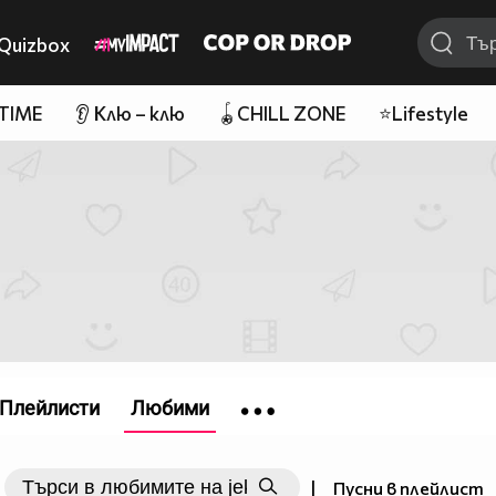
Quizbox
 TIME
👂 Клю – клю
🪀CHILL ZONE
⭐Lifestyle
Плейлисти
Любими
|
Пусни в плейлист