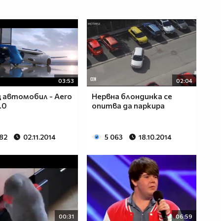
03:53
02:04
автомобил - Aero
Нервна блондинка се
.0
опитва да паркира
682
02.11.2014
5 063
18.10.2014
00:31
06:59