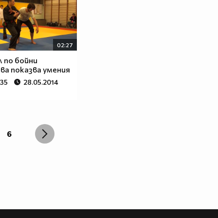
02:27
 по бойни
ва показва умения
735
28.05.2014
6