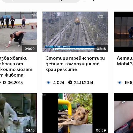
04:00
02:18
азва хватки
Стотици трейнспотъри
Летящ 
тбрана от
дебнат композициите
Mobil 3
, които могат
край релсите
ят живота !
13.06.2015
4 024
24.11.2014
19 
04:15
00:59