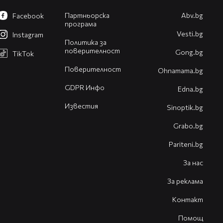
Партньорска
Abv.bg
Facebook
програма
Vesti.bg
Instagram
Политика за
поверителност
Gong.bg
TikTok
Поверителност
Оhnamama.bg
GDPR Инфо
Edna.bg
Известия
Sinoptik.bg
Grabo.bg
Pariteni.bg
За нас
За реклама
Контакт
Помощ