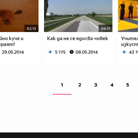
02:13
06:11
йно куче и
Как да не се ядосва човек
Учител
граят!
изкуст
29.05.2014
5 175
08.05.2014
43 
1
2
3
4
5