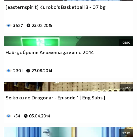
[easternspirit] Kuroko's Basketball 3 - 07 bg
3 527
23.02.2015
03:10
Най-добрите Анимета за лято 2014
2 301
27.08.2014
23:56
Seikoku no Dragonar - Episode 1 [ Eng Subs ]
754
05.04.2014
22:01