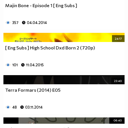
Majin Bone - Episode 1 [ Eng Subs ]
357
04.04.2014
24:17
[ Eng Subs ] High School Dxd Born 2 (720p)
101
11.04.2015
23:40
Terra Formars (2014) Е05
48
03.11.2014
06:40