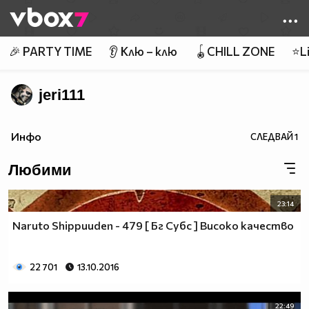
Member of
👾
🎉 PARTY TIME
👂 Клю – клю
🪀CHILL ZONE
⭐Li
jeri111
Инфо
СЛЕДВАЙ
1
Любими
23:14
Naruto Shippuuden - 479 [ Бг Субс ] Високо качество
22 701
13.10.2016
22:49