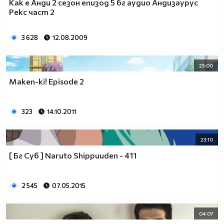
Как е Анди 2 сезон епизод 5 бг аудио Андизаурус
Рекс част 2
3 628
12.08.2009
25:00
Maken-ki! Episode 2
323
14.10.2011
23:10
[ Бг Суб ] Naruto Shippuuden - 411
2 545
07.05.2015
04:07