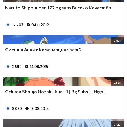
Naruto Shippuuden 172 bg subs Високо Качество
17 703
04.11.2012
04:21
Смешна Аниме компилация част 2
2 592
14.08.2015
23:58
Gekkan Shoujo Nozaki-kun - 1 [ Bg Subs ] [ High ]
8 039
18.08.2014
24:12