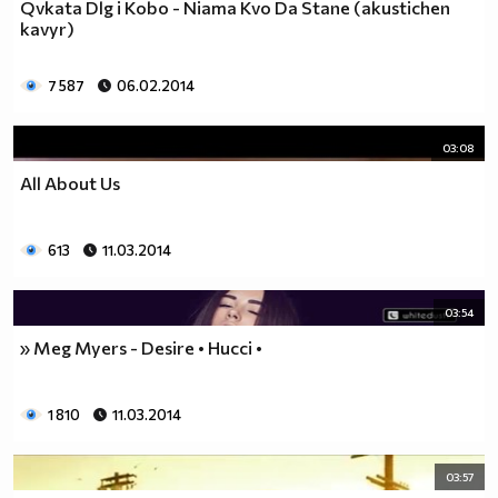
Qvkata Dlg i Kobo - Niama Kvo Da Stane (akustichen
kavyr)
7 587
06.02.2014
03:08
All About Us
613
11.03.2014
03:54
» Meg Myers - Desire • Hucci •
1 810
11.03.2014
03:57