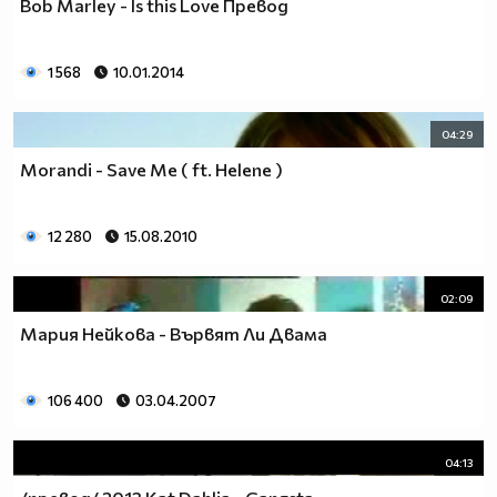
Bob Marley - Is this Love Превод
1 568
10.01.2014
04:29
Morandi - Save Me ( ft. Helene )
12 280
15.08.2010
02:09
Мария Нейкова - Вървят Ли Двама
106 400
03.04.2007
04:13