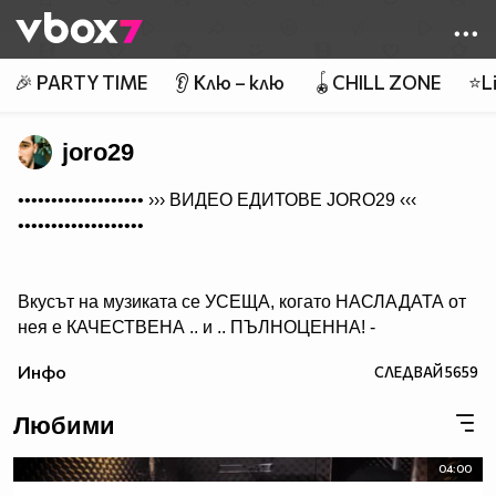
Member of
👾
🎉 PARTY TIME
👂 Клю – клю
🪀CHILL ZONE
⭐Li
joro29
••••••••••••••••••• ›››
ВИДЕО ЕДИТОВЕ JORO29
‹‹‹
•••••••••••••••••••
Вкусът на музиката се УСЕЩА, когато НАСЛАДАТА от
нея е КАЧЕСТВЕНА .. и .. ПЪЛНОЦЕННА! -
Абонирай се..
Инфо
СЛЕДВАЙ
5659
( ако желаеш да получиш нещо, което ще слушаш с
удоволствие и след години!)
Любими
04:00