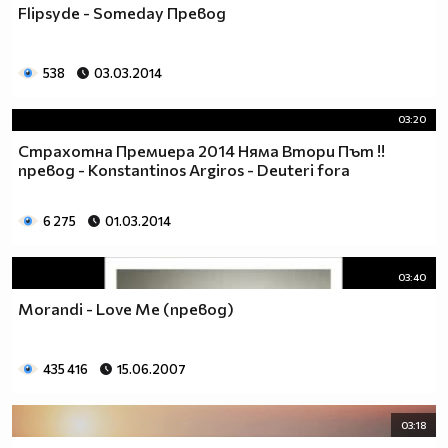
Flipsyde - Someday Превод
538
03.03.2014
03:20
Страхотна Премиера 2014 Няма Втори Път !!
превод - Konstantinos Argiros - Deuteri fora
6 275
01.03.2014
03:40
Morandi - Love Me (превод)
435 416
15.06.2007
03:18