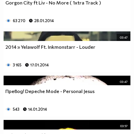
Gorgon City ft Liv - No More ( 1xtra Track )
63 270
28.01.2014
03:47
2014 » Yelawolf Ft. Inkmonstarr - Louder
3 165
17.01.2014
03:47
Превод! Depeche Mode - Personal Jesus
543
14.01.2014
03:57