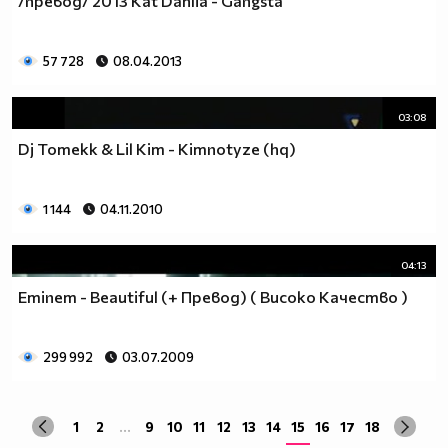
/превод/ 2013 Kat Dahlia - Gangsta
57 728
08.04.2013
03:08
Dj Tomekk & Lil Kim - Kimnotyze (hq)
1 144
04.11.2010
04:13
Eminem - Beautiful (+ Превод) ( Високо Качество )
299 992
03.07.2009
1
2
...
9
10
11
12
13
14
15
16
17
18