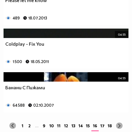
Please let me know
489
18.07.2013
04:55
Coldplay - Fix You
1 500
18.05.2011
04:55
Банани С Пижами
64 588
02.10.2007
1
2
...
9
10
11
12
13
14
15
16
17
18