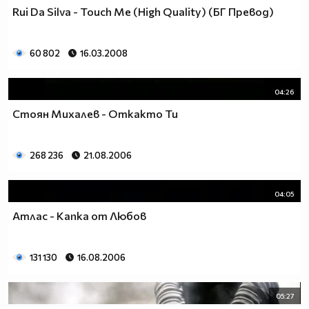
Rui Da Silva - Touch Me (High Quality) (БГ Превод)
60 802
16.03.2008
04:26
Стоян Михалев - Откакто Ти
268 236
21.08.2006
04:05
Атлас - Капка от Любов
131 130
16.08.2006
05:27