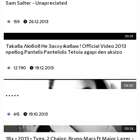
Sam Salter - Unapreciated
159
26.12.2013
03:28
Такава Любов Не Заслужавам ! Official Video 2013
превод Pantelis Pantelidis Tetoia agapi den aksizo
12 790
19.12.2013
04:02
• • • • •
415
19.10.2013
03:28
18+ • 2013 • Tyga, 2 Chainz, Bruno Mars ft Major Lazer -