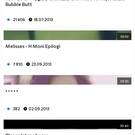
Bubble Butt
21 406
18.07.2013
03:50
Melisses - H Moni Epilogi
7 810
23.09.2013
03:30
• • • • •
382
02.09.2013
03:40