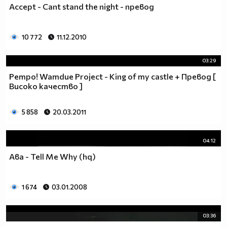
Accept - Cant stand the night - превод
10 772
11.12.2010
03:29
Ретро! Wamdue Project - King of my castle + Превод [
Високо качество ]
5 858
20.03.2011
04:12
Aвa - Tell Me Why (hq)
1 674
03.01.2008
03:36