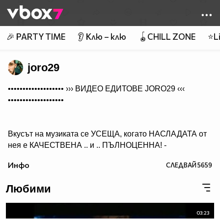
Member of
👾
🎉 PARTY TIME
👂 Клю – клю
🪀CHILL ZONE
⭐Li
joro29
••••••••••••••••••• ›››
ВИДЕО ЕДИТОВЕ JORO29
‹‹‹
•••••••••••••••••••
Вкусът на музиката се УСЕЩА, когато НАСЛАДАТА от
нея е КАЧЕСТВЕНА .. и .. ПЪЛНОЦЕННА! -
Абонирай се..
Инфо
СЛЕДВАЙ
5659
( ако желаеш да получиш нещо, което ще слушаш с
удоволствие и след години!)
Любими
03:23