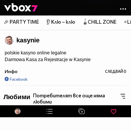
Member of
👾
🎉 PARTY TIME
👂 Клю – клю
🪀CHILL ZONE
⭐Li
kasynie
polskie kasyno online legalne
Darmowa Kasa za Rejestracje w Kasynie
Инфо
СЛЕДВАЙ
0
Facebook
Потребителят все още няма
Любими
любими