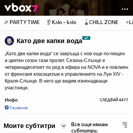
Member of
👾
🎉 PARTY TIME
👂 Клю – клю
🪀CHILL ZONE
⭐Li
Като две капки вода
„Като две капки вода“ се завръща с нов още по-пищен
и цветен сезон тази пролет. Сезона-Слънце е
четиринадесетият по ред в ефира на NOVA и е повлиян
от френския класицизъм и управлението на Луи XIV -
Краля-Слънце. В него ще видим изненадващи
участници,
невиждани досега имитации и силни лични истории.
Инфо
СЛЕДВАЙ
4477
Короната отново ще бъде в ръцете на зрителите, а
Facebook
любимите водещи - Димитър Рачков и Герасим
Георгиев - Геро ще търсят новия крал на имитациите.
Все още нямам
Моите субтитри
субтитри.