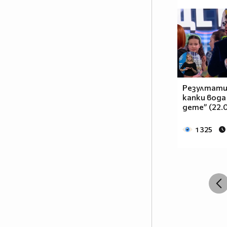
Резултати
капки вода
дете” (22.
1 325