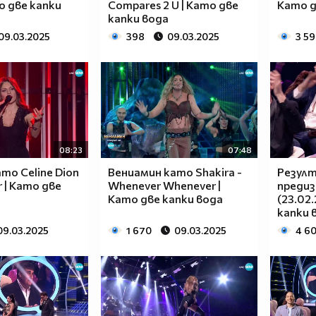
о две капки
Compares 2 U | Като две
Като д
капки вода
09.03.2025
398
09.03.2025
3 5
08:23
07:48
то Celine Dion
Вениамин като Shakira -
Резулт
r | Като две
Whenever Whenever |
преди
Като две капки вода
(23.02
капки 
09.03.2025
1 670
09.03.2025
4 6