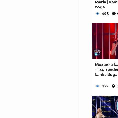
Maria | Кат
вода
498
Михаела ка
- I Surrende
капки вода
422