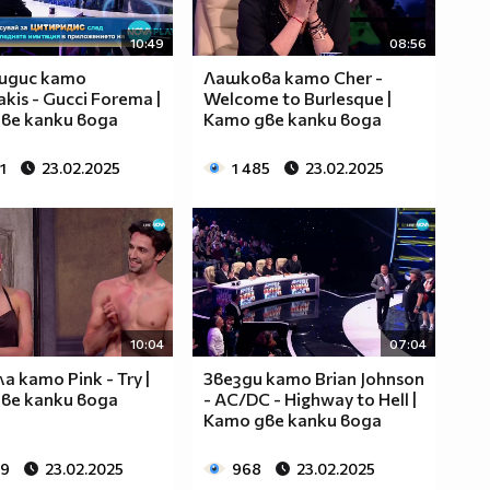
10:49
08:56
идис като
Лашкова като Cher -
is - Gucci Forema |
Welcome to Burlesque |
ве капки вода
Като две капки вода
1
23.02.2025
1 485
23.02.2025
10:04
07:04
 като Pink - Try |
Звезди като Brian Johnson
ве капки вода
- AC/DC - Highway to Hell |
Като две капки вода
99
23.02.2025
968
23.02.2025