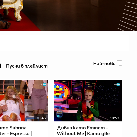
Най-нови
|
Пусни в плейлист
10:45
10:53
ато Sabrina
Дивна като Eminem -
er - Espresso |
Without Me | Като две