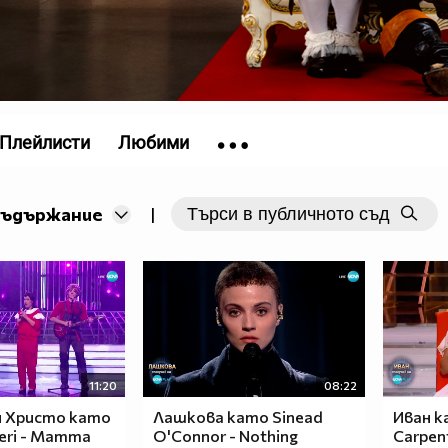
Плейлисти
Любими
съдържание
|
11:20
08:22
 Христо като
Лашкова като Sinead
Иван к
veri - Mamma
O'Connor - Nothing
Carpent