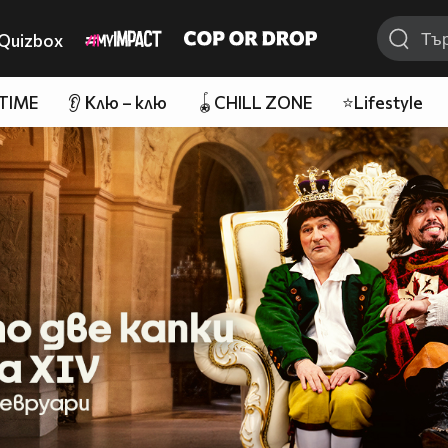
Quizbox
 TIME
👂 Клю – клю
🪀CHILL ZONE
⭐Lifestyle