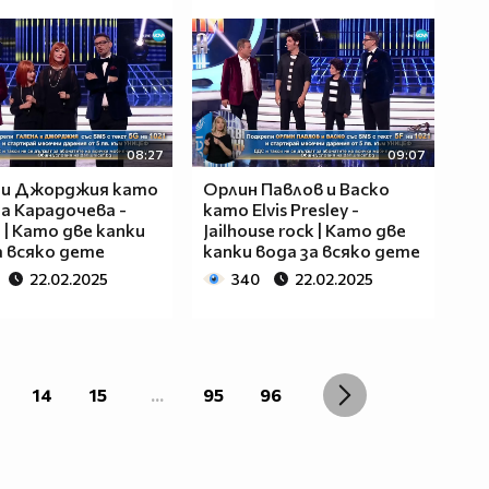
08:27
09:07
 и Джорджия като
Орлин Павлов и Васко
а Карадочева -
като Elvis Presley -
 | Като две капки
Jailhouse rock | Като две
а всяко дете
капки вода за всяко дете
22.02.2025
340
22.02.2025
14
15
...
95
96