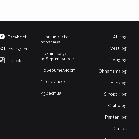
Партньорска
Abv.bg
Facebook
програма
Vesti.bg
Instagram
Политика за
поверителност
Gong.bg
TikTok
Поверителност
Оhnamama.bg
GDPR Инфо
Edna.bg
Известия
Sinoptik.bg
Grabo.bg
Pariteni.bg
За нас