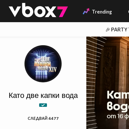
Member of
👾
Trending
🎉 PARTY
Като две капки вода
СЛЕДВАЙ
4477