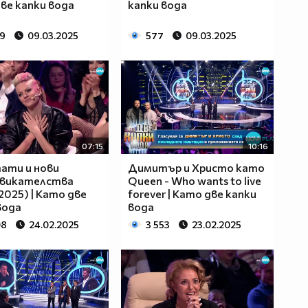
ве капки вода
капки вода
99
09.03.2025
577
09.03.2025
07:15
10:16
ати и нови
Димитър и Христо като
звикателства
Queen - Who wants to live
.2025) | Като две
forever | Като две капки
вода
вода
08
24.02.2025
3 553
23.02.2025