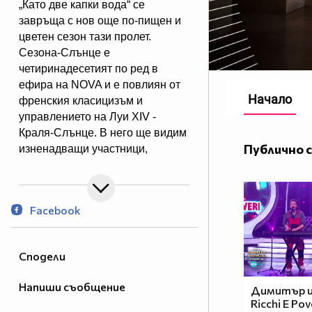
„Като две капки вода“ се
завръща с нов още по-пищен и
цветен сезон тази пролет.
Сезона-Слънце е
четиринадесетият по ред в
ефира на NOVA и е повлиян от
Начало
френския класицизъм и
управлението на Луи XIV -
Краля-Слънце. В него ще видим
Публично 
изненадващи участници,
невиждани досега имитации и
силни лични истории. Короната
отново ще бъде в ръцете на
Facebook
зрителите, а любимите водещи -
Димитър Рачков и Герасим
Георгиев - Геро ще търсят новия
Сподели
крал на имитациите.
Напиши съобщение
Димитър и
Ricchi E Po