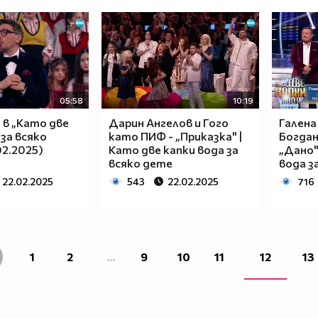
05:58
10:19
 в „Като две
Дарин Ангелов и Гого
Галена
 за всяко
като ПИФ - „Приказка" |
Богдан
02.2025)
Като две капки вода за
„Дано"
всяко дете
вода з
22.02.2025
543
22.02.2025
716
1
2
...
9
10
11
12
13