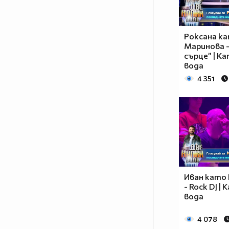
Роксана к
Маринова 
сърце” | К
вода
4 351
Иван като 
- Rock DJ |
вода
4 078