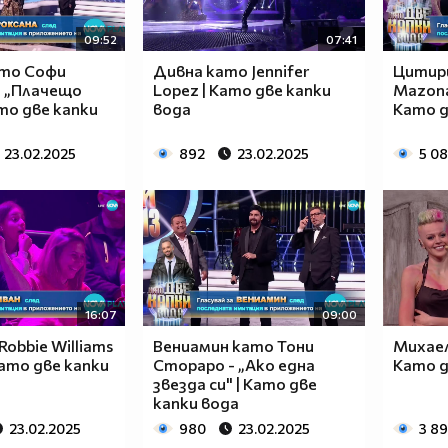
09:52
07:41
ато Софи
Дивна като Jennifer
Цитир
- „Плачещо
Lopez | Като две капки
Mazonak
ато две капки
вода
Като д
23.02.2025
892
23.02.2025
5 08
16:07
09:00
Robbie Williams
Вениамин като Тони
Михаела
 Като две капки
Стораро - „Ако една
Като д
звезда си" | Като две
капки вода
23.02.2025
980
23.02.2025
3 8