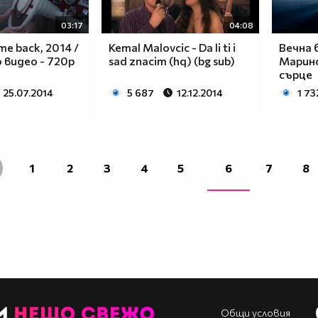
03:17
04:08
e back, 2014 /
Kemal Malovcic - Da li ti i
Вечна 
видео - 720p
sad znacim (hq) (bg sub)
Марино
сърце
25.07.2014
5 687
12.12.2014
1 73
1
2
3
4
5
6
7
8
Общи условия