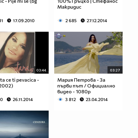
ic - Pije mi se (bg
100% Гръцко | Стефанос
Макридис
81
17.09.2010
2 685
27.12.2014
03:44
03:27
ta ce ti pevacica -
Мария Петрова - За
 2002)
първи път / Официално
видео - 1080p
80
26.11.2014
3 812
23.04.2014