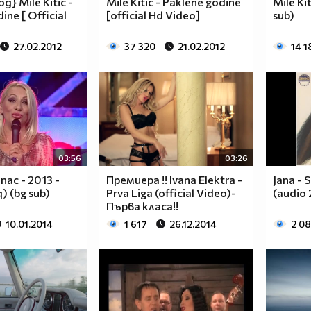
д} Mile Kitic -
Mile Kitic - Paklene godine
Mile Kit
ine [ Official
[official Hd Video]
sub)
27.02.2012
37 320
21.02.2012
14 1
03:56
03:26
nac - 2013 -
Премиера !! Ivana Elektra -
Jana - S
q) (bg sub)
Prva Liga (official Video)-
(audio
Първа класа!!
10.01.2014
1 617
26.12.2014
2 0