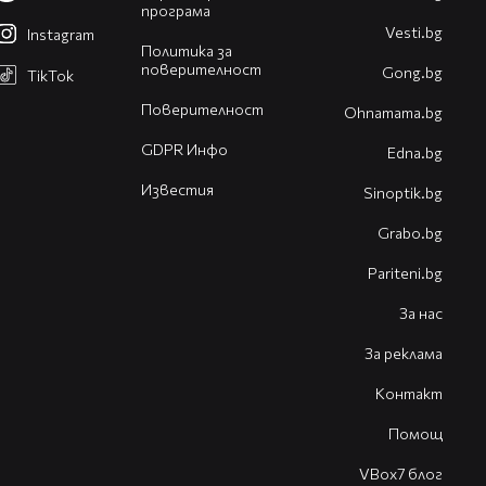
програма
Vesti.bg
Instagram
Политика за
поверителност
Gong.bg
TikTok
Поверителност
Оhnamama.bg
GDPR Инфо
Edna.bg
Известия
Sinoptik.bg
Grabo.bg
Pariteni.bg
За нас
За реклама
Контакт
Помощ
VBox7 блог