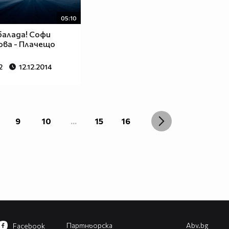
05:10
балада! Софи
ва - Плачещо
2
12.12.2014
9
10
...
15
16
Партньорска
Abv.bg
Facebook