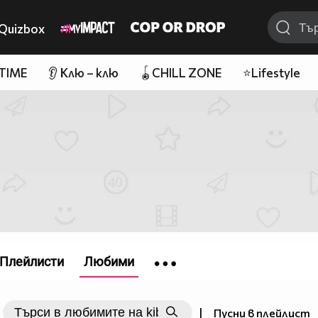
Quizbox
 TIME
👂 Клю – клю
🪀CHILL ZONE
⭐Lifestyle
Плейлисти
Любими
|
Пусни в плейлист