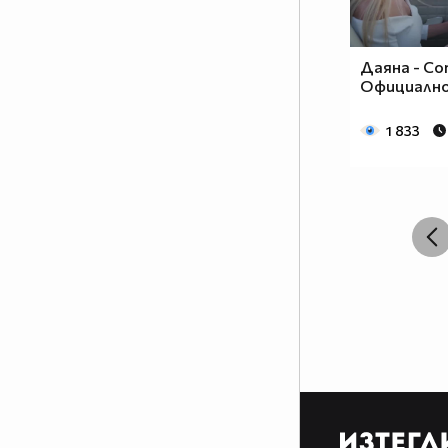
Даяна - Com
Официално 
1 833