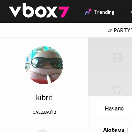
Member of
👾
Trending
🎉 PARTY
kibrit
Начало
СЛЕДВАЙ
2
Любими
|