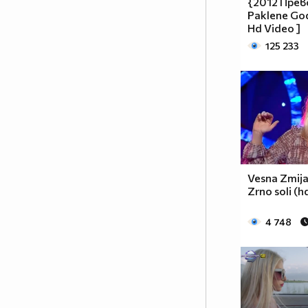
{2012 Прево
Paklene God
Hd Video ]
125 233
Vesna Zmija
Zrno soli (h
4 748