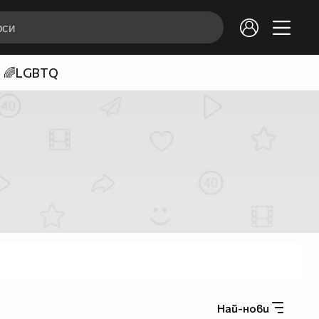
🌈LGBTQ
Най-нови