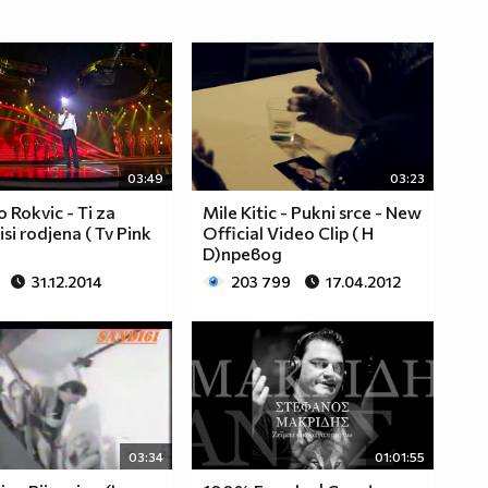
03:49
03:23
 Rokvic - Ti za
Mile Kitic - Pukni srce - New
isi rodjena ( Tv Pink
Official Video Clip ( H
D)превод
31.12.2014
203 799
17.04.2012
03:34
01:01:55