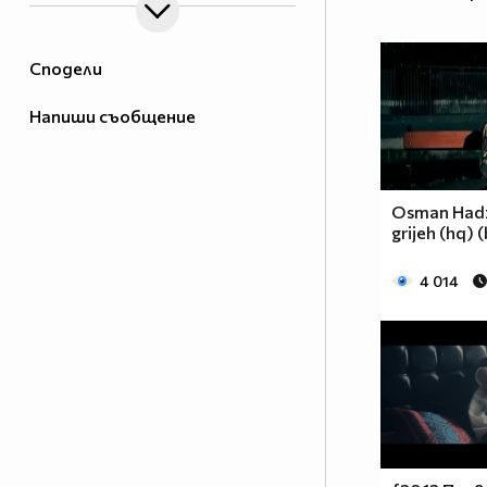
Сподели
Напиши съобщение
Osman Hadzi
grijeh (hq) 
4 014