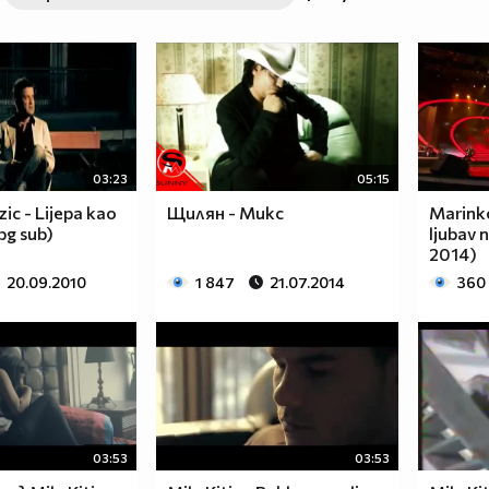
03:23
05:15
c - Lijepa kao
Щилян - Микс
Marinko
(bg sub)
ljubav n
2014)
20.09.2010
1 847
21.07.2014
360
03:53
03:53