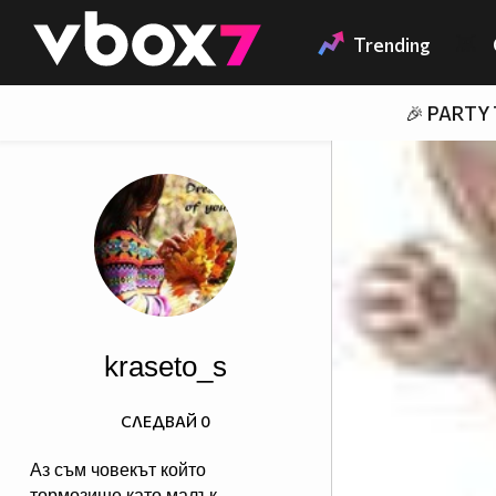
Member of
👾
Trending
🎉 PARTY
kraseto_s
СЛЕДВАЙ
0
Аз съм човекът който
тормозише като малък,