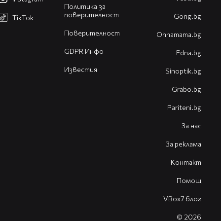
Политика за
поверителност
Gong.bg
TikTok
Поверителност
Оhnamama.bg
GDPR Инфо
Edna.bg
Известия
Sinoptik.bg
Grabo.bg
Pariteni.bg
За нас
За реклама
Контакт
Помощ
VBox7 блог
© 2026