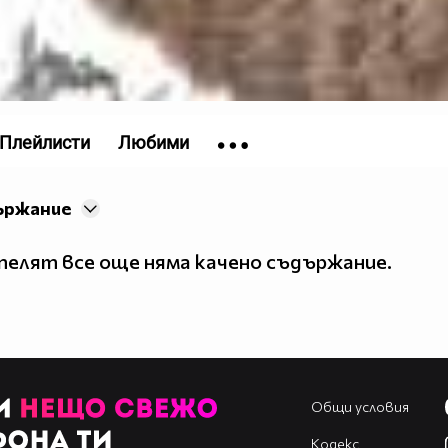
Плейлисти
Любими
ържание
елят все още няма качено съдържание.
Общи условия
Кодекс