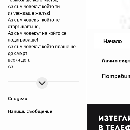
Аз съм човекът който ти
изглеждаше жалък!
Аз съм човекът който те
отвръщавъше,
Аз съм човекът на който се
подиграваше!
Начало
Аз съм човекът който плашеше
до смърт
Лично съд
всеки ден,
Аз
съм човекът който стоеше
Потребит
безмълвен,смотен
Аз съм човекът който носи болка
в учите си,
Сподели
Аз съм човекът който винаги
крие сълзите си!
Напиши съобщение
Аз съм човекът живял в стах и
насилие толкова време!
Аз съм човекът разрошен от