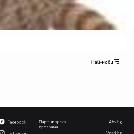
Най-нови
Партньорска
Abv.bg
Facebook
програма
Vesti.bg
Instagram