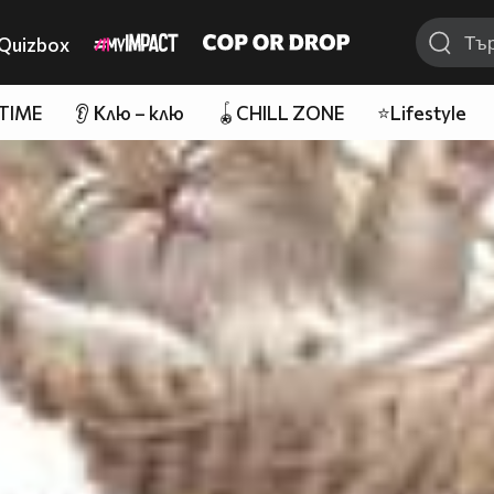
Quizbox
 TIME
👂 Клю – клю
🪀CHILL ZONE
⭐Lifestyle