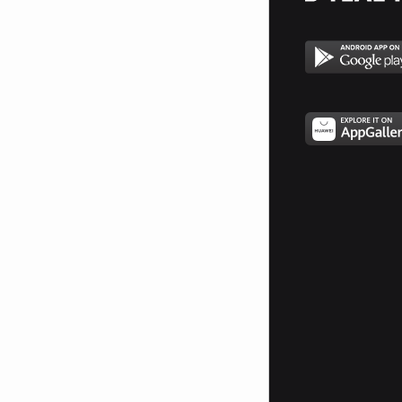
това време!
Аз съм човекът който се давеше
в презрение!
Аз съм човекът който
проклинаше своито рождение!
Аз съм човекът който мачкаше
за забавление!
Аз съм човекът от твоето
поколение!
Аз съм човекът чието име не
знаеш!
Аз съм човекът за когото
нехаеш!
ТИ МИСЛИШ,ЧЕ Е ГОТИНО ДА
СИ СВИРЕП,НО И АЗ СЪМ
ЧОВЕК!
КАТО ТЕБ!НЕ БЪДИ
БЕЗРАЗЛИЧЕН!БЪДИ
РАЗЛИЧЕН!СВЪРЖИ СЕ С