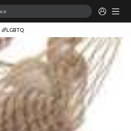
🌈LGBTQ