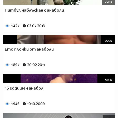
00:46
Питбул наблъскан с анаболи
1 427
03.07.2013
00:32
Ето плочки от анаболи
1 897
20.02.2011
00:53
15 годишен анабол
1 946
10.10.2009