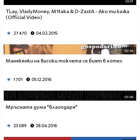
03:57
TLay, VladyMoney, M1taka & D-ZastA - Ако ти кажа
(Official Video)
27 470
04.02.2015
02:56
Манекенки на високи токчета се бият в хотел
1 701
05.12.2016
07:06
Мръсната дума "благодаря"
23 089
28.04.2016