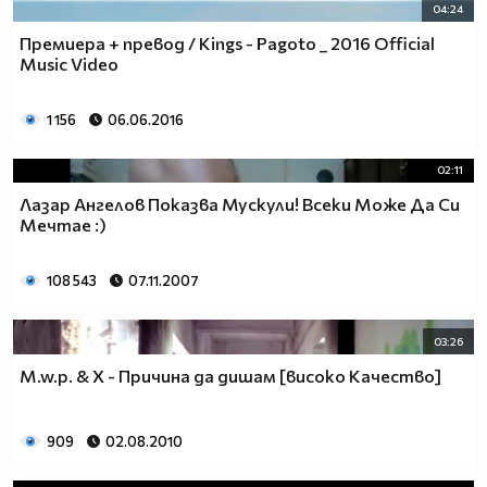
04:24
Премиера + превод / Kings - Pagoto _ 2016 Official
Music Video
1 156
06.06.2016
02:11
Лазар Ангелов Показва Мускули! Всеки Може Да Си
Мечтае :)
108 543
07.11.2007
03:26
M.w.p. & X - Причина да дишам [високо Качество]
909
02.08.2010