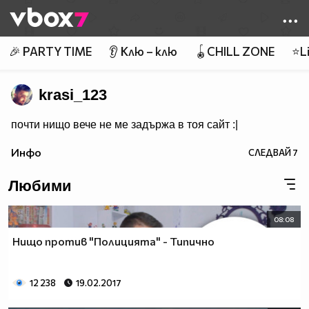
Member of
👾
🎉 PARTY TIME
👂 Клю – клю
🪀CHILL ZONE
⭐Li
krasi_123
почти нищо вече не ме задържа в тоя сайт :|
Инфо
СЛЕДВАЙ
7
Любими
08:08
Нищо против "Полицията" - Типично
12 238
19.02.2017