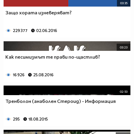
03:35
Защо хората изневеряват?
229 377
02.06.2016
03:23
Как песимизмът те прави по-щастлив?
16 926
25.08.2016
02:53
Тренболон (анаболен Стероид) - Информация
295
18.08.2015