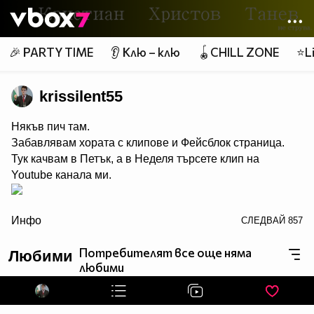
Member of
👾
🎉 PARTY TIME
👂 Клю – клю
🪀CHILL ZONE
⭐Li
krissilent55
Някъв пич там.
Забавлявам хората с клипове и Фейсблок страница.
Тук качвам в Петък, а в Неделя търсете клип на
Youtube канала ми.
Инфо
СЛЕДВАЙ
857
Потребителят все още няма
Любими
любими
alt="">