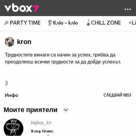
Member of
👾
🎉 PARTY TIME
👂 Клю – клю
🪀CHILL ZONE
⭐Li
kron
Трудностите винаги са начин за успех, трябва да
преодолееш всички трудности за да дойде успехът.
;)
Инфо
СЛЕДВАЙ
1853
Моите приятели
bigboy_kn
8 год. 10 мес.