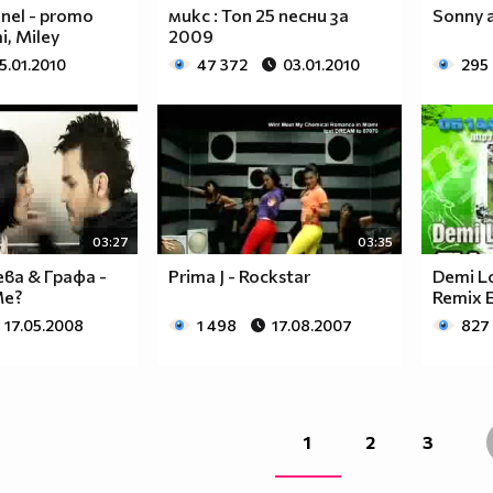
nel - promo
микс : Топ 25 песни за
Sonny a
i, Miley
2009
5.01.2010
47 372
03.01.2010
295
03:27
03:35
ва & Графа -
Prima J - Rockstar
Demi Lo
Ме?
Remix E
17.05.2008
1 498
17.08.2007
827
1
2
3