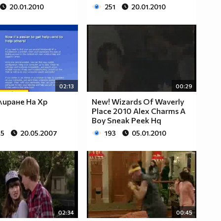
20.01.2010
251
20.01.2010
02:13
00:29
иране На Хр
New! Wizards Of Waverly
Place 2010 Alex Charms A
Boy Sneak Peek Hq
45
20.05.2007
193
05.01.2010
02:34
00:45