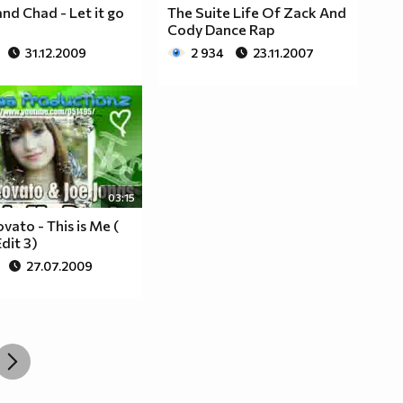
nd Chad - Let it go
The Suite Life Of Zack And
Cody Dance Rap
31.12.2009
2 934
23.11.2007
03:15
vato - This is Me (
dit 3)
27.07.2009