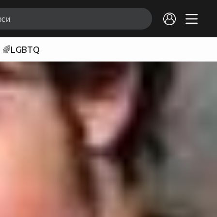
🌈LGBTQ