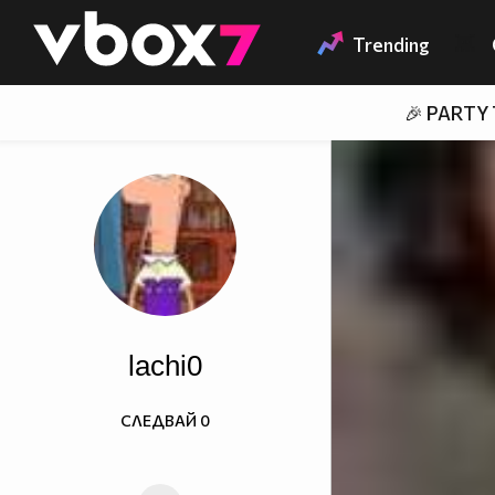
Member of
👾
Trending
🎉 PARTY
lachi0
СЛЕДВАЙ
0