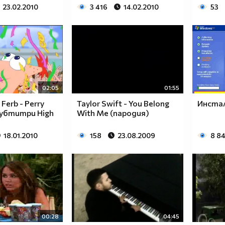
23.02.2010
3 416
14.02.2010
53
02:05
01:55
Ferb - Perry
Taylor Swift - You Belong
Инстал
Субтитри High
With Me (пародия)
18.01.2010
158
23.08.2009
8 8
00:28
04:45