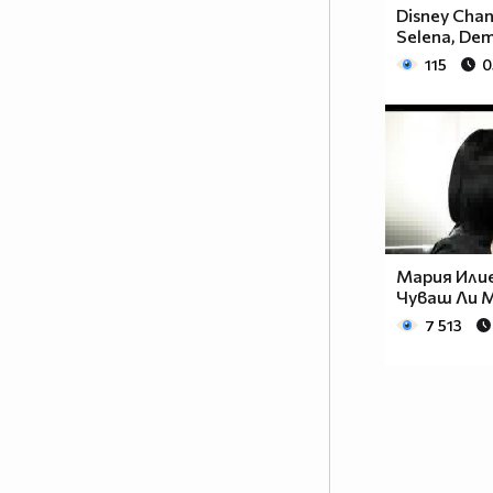
Disney Chan
Selena, Dem
115
0
Мария Илие
Чуваш Ли 
7 513