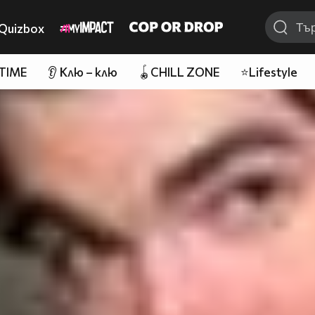
Quizbox
 TIME
👂 Клю – клю
🪀CHILL ZONE
⭐Lifestyle