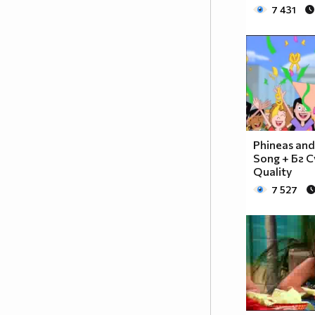
7 431
Phineas and 
Song + Бг 
Quality
7 527