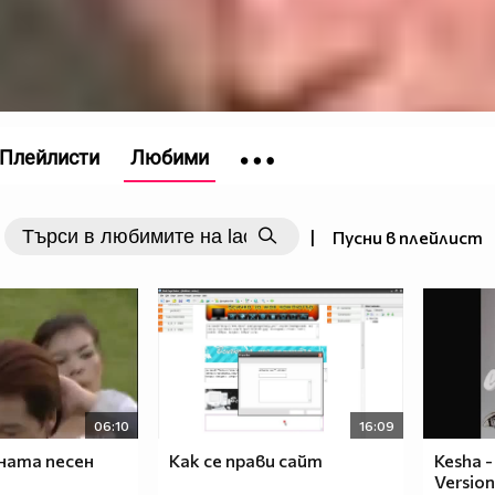
Плейлисти
Любими
|
Пусни в плейлист
06:10
16:09
ната песен
Как се прави сайт
Kesha -
Version