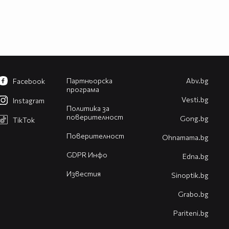
Партньорска
Abv.bg
Facebook
програма
Vesti.bg
Instagram
Политика за
поверителност
Gong.bg
TikTok
Поверителност
Оhnamama.bg
GDPR Инфо
Edna.bg
Известия
Sinoptik.bg
Grabo.bg
Pariteni.bg