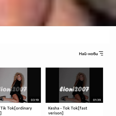
Най-нови
03:19
01:39
 Tik Tok[ordinary
Kesha - Tok Tok[fast
]
verison]