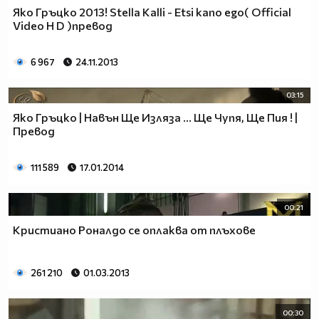
Яко Гръцко 2013! Stella Kalli - Etsi kano ego( Official
Video H D )превод
6 967
24.11.2013
03:15
Яко Гръцко | Навън Ще Изляза ... Ще Чупя, Ще Пия ! |
Превод
111 589
17.01.2014
00:21
Кристиано Роналдо се оплаква от плъхове
261 210
01.03.2013
00:30