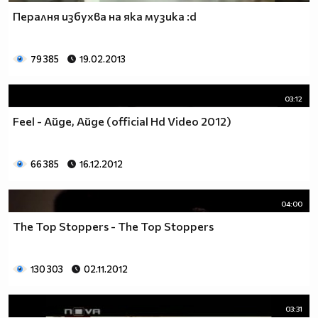
Пералня избухва на яка музика :d
79 385
19.02.2013
03:12
Feel - Айде, Айде (official Hd Video 2012)
66 385
16.12.2012
04:00
The Top Stoppers - The Top Stoppers
130 303
02.11.2012
03:31