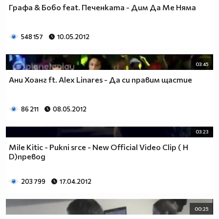
Графа & Бобо feat. Печенката - Дим Да Ме Няма
548 157
10.05.2012
03:45
Ани Хоанг ft. Alex Linares - Да си правим щастие
86 211
08.05.2012
03:23
Mile Kitic - Pukni srce - New Official Video Clip ( H
D)превод
203 799
17.04.2012
00:25