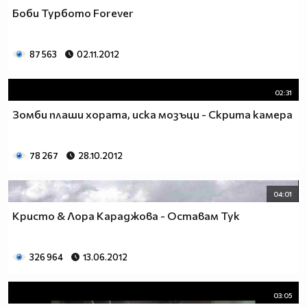
Боби Турбото Forever
87 563
02.11.2012
02:31
Зомби плаши хората, иска мозъци - Скрита камера
78 267
28.10.2012
04:01
Кристо & Лора Караджова - Оставам Тук
326 964
13.06.2012
03:05