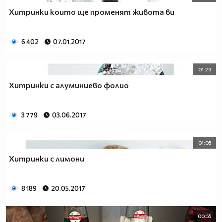
Хитринки които ще променят живота ви
6 402
07.01.2017
01:29
Хитринки с алуминиево фолио
3 779
03.06.2017
01:05
Хитринки с лимони
8 189
20.05.2017
00:55