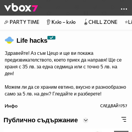
Member of
👾
🎉 PARTY TIME
👂 Клю – клю
🪀CHILL ZONE
⭐Li
Life hacks
Здравейте! Аз съм Цецо и ще ви покажа
предизвикателството, което приех да направя! Ще се
храня с 35 лв. за една седмица или с точно 5 лв. на
ден!
Можем ли да се храним евтино, вкусно и разнообразно
само за 5 лв. на ден? Гледайте и разберете!
Инфо
СЛЕДВАЙ
1757
Публично съдържание