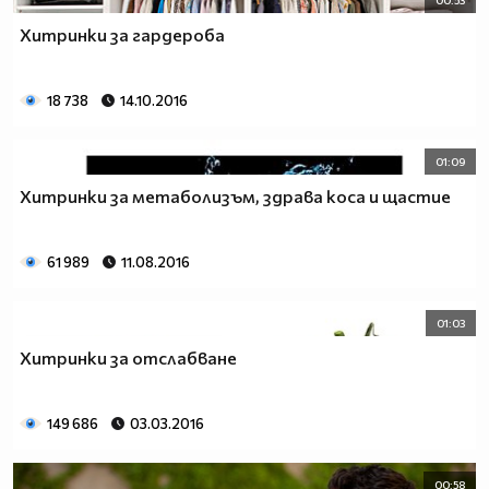
Хитринки за гардероба
18 738
14.10.2016
01:09
Хитринки за метаболизъм, здрава коса и щастие
61 989
11.08.2016
01:03
Хитринки за отслабване
149 686
03.03.2016
00:58