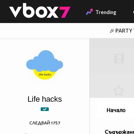
Member of
👾
Trending
🎉 PARTY
Life hacks
Начало
СЛЕДВАЙ
1757
Съдържани