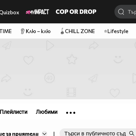
Quizbox
 TIME
👂 Клю – клю
🪀CHILL ZONE
⭐Lifestyle
Плейлисти
Любими
е за приятели
|