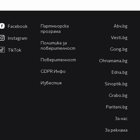
Партньорска
Abv.bg
Facebook
програма
Vesti.bg
Instagram
Политика за
поверителност
Gong.bg
TikTok
Поверителност
Оhnamama.bg
GDPR Инфо
Edna.bg
Известия
Sinoptik.bg
Grabo.bg
Pariteni.bg
За нас
За реклама