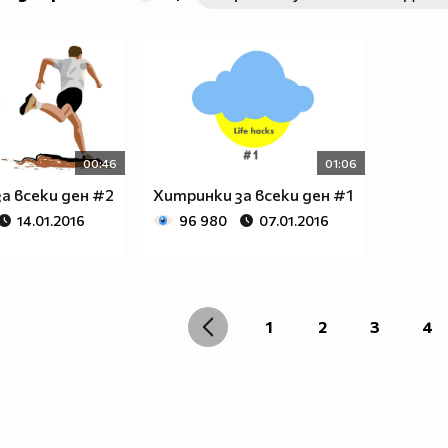
00:46
01:06
а всеки ден #2
Хитринки за всеки ден #1
14.01.2016
96 980
07.01.2016
1
2
3
4