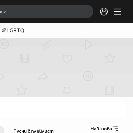
🌈LGBTQ
Най-нови
|
Пусни в плейлист