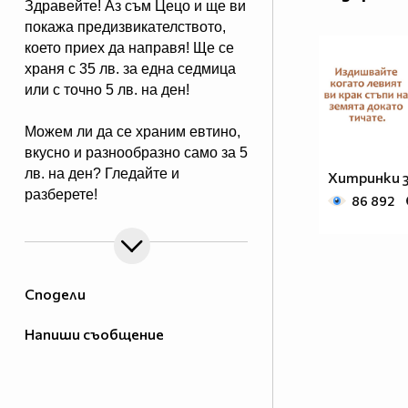
Здравейте! Аз съм Цецо и ще ви
покажа предизвикателството,
което приех да направя! Ще се
храня с 35 лв. за една седмица
или с точно 5 лв. на ден!
Можем ли да се храним евтино,
вкусно и разнообразно само за 5
лв. на ден? Гледайте и
Хитринки з
разберете!
86 892
Сподели
Напиши съобщение