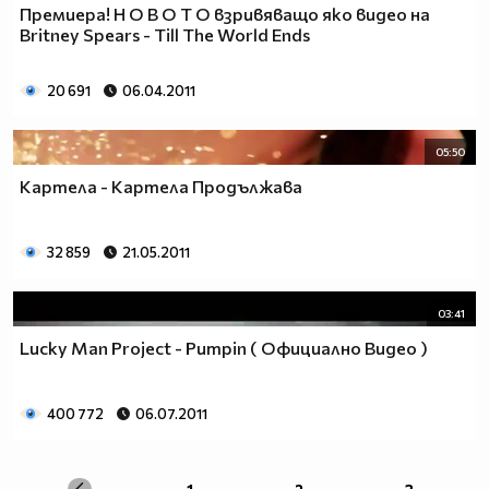
Премиера! Н О В О Т О взривяващо яко видео на
Britney Spears - Till The World Ends
20 691
06.04.2011
05:50
Картела - Картела Продължава
32 859
21.05.2011
03:41
Lucky Man Project - Pumpin ( Официално Видео )
400 772
06.07.2011