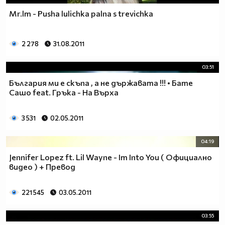
Mr.lm - Pusha lulichka palna s trevichka
2 278
31.08.2011
03:51
България ми е скъпа , а не държавата !!! • Бате
Сашо feat. Гръка - На Върха
3 531
02.05.2011
04:19
Jennifer Lopez ft. Lil Wayne - Im Into You ( Официално
видео ) + Превод
221 545
03.05.2011
03:55