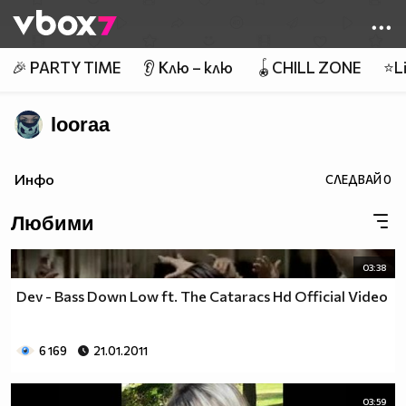
Member of
👾
🎉 PARTY TIME
👂 Клю – клю
🪀CHILL ZONE
⭐Li
looraa
Инфо
СЛЕДВАЙ
0
Любими
03:38
Dev - Bass Down Low ft. The Cataracs Hd Official Video
6 169
21.01.2011
03:59