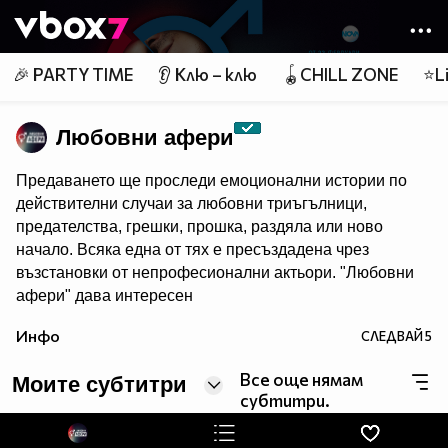
Member of
👾
🎉 PARTY TIME
👂 Клю – клю
🪀CHILL ZONE
⭐Li
Любовни афери
Предаването ще проследи емоционални истории по
действителни случаи за любовни триъгълници,
предателства, грешки, прошка, раздяла или ново
начало. Всяка една от тях е пресъздадена чрез
възстановки от непрофесионални актьори. "Любовни
афери" дава интересен
поглед върху сложността на процесите, които протичат
Инфо
СЛЕДВАЙ
5
в най-съкровените отношения между хората.
Все още нямам
Моите субтитри
субтитри.