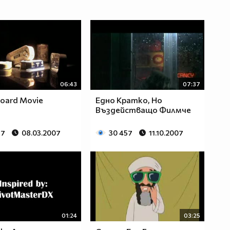
06:43
07:37
board Movie
Едно Кратко, Но
Въздействащо Филмче
97
08.03.2007
30 457
11.10.2007
01:24
03:25