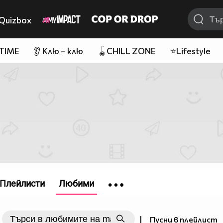
Quizbox
 TIME
👂 Клю – клю
🪀CHILL ZONE
⭐Lifestyle
Плейлисти
Любими
utton_sm.png"
|
Пусни в плейлист