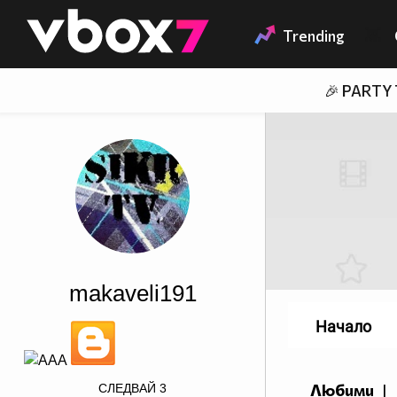
Member of
👾
Trending
🎉 PARTY
makaveli191
Начало
src="http://clam.rutgers.edu/~bborrell/Images/Deviantart_B
Любими
СЛЕДВАЙ
3
|