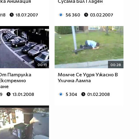
ка Анимация
Сусама Бил Гладен
118
18.07.2007
56 360
03.02.2007
00:11
00:28
 От Патрулка
Момче Се Удря Ужасно В
 Екстремно
Улична Лампа
ране
59
13.01.2008
5 304
01.02.2008