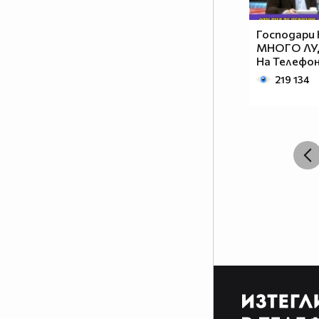
Господари 
МНОГО ЛУ
На Teлефон
219 134