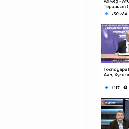
Ахмед - М
Терорист (
750 784
Господари 
Ало, Хулиг
1 117