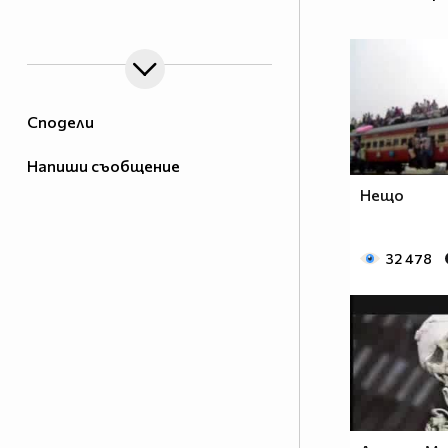
alt="AAA" />
Сподели
Напиши съобщение
Нещо
32 478