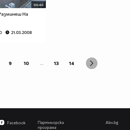
00:40
Разминеш На
0
21.03.2008
9
10
...
13
14
Партньорска
Abv.bg
Facebook
програма