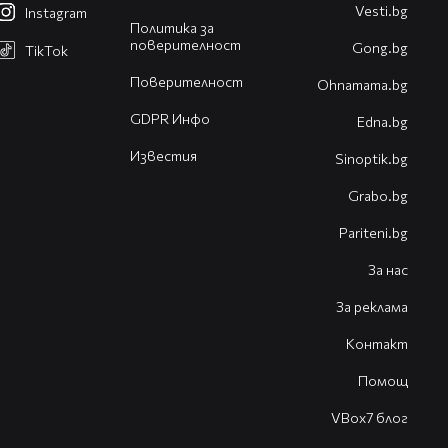
Vesti.bg
Instagram
Политика за
поверителност
Gong.bg
TikTok
Поверителност
Оhnamama.bg
GDPR Инфо
Edna.bg
Известия
Sinoptik.bg
Grabo.bg
Pariteni.bg
За нас
За реклама
Контакт
Помощ
VBox7 блог