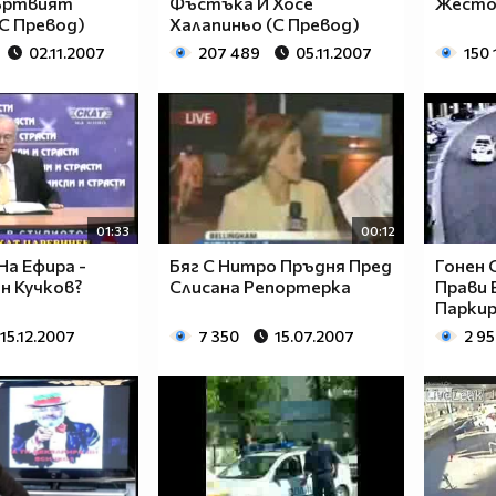
ъртвият
Фъстъка И Хосе
Жесто
С Превод)
Халапиньо (С Превод)
02.11.2007
207 489
05.11.2007
150 
01:33
00:12
На Ефира -
Бяг С Нитро Пръдня Пред
Гонен
ан Кучков?
Слисана Репортерка
Прави
Парки
15.12.2007
7 350
15.07.2007
2 9