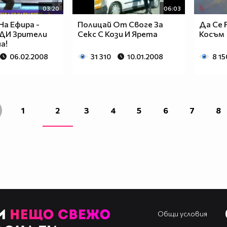
03:20
06:03
На Ефира -
Полицай От Своге За
Да Се 
ДИ Зрители
Секс С Кози И Ярета
Косъм
а!
06.02.2008
31 310
10.01.2008
8 15
1
2
3
4
5
6
7
8
Общи условия