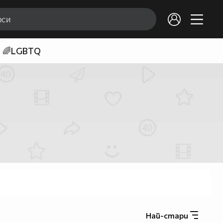
🌈LGBTQ
Най-стари