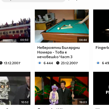
00:50
04:44
Невероятни Билярдни
Finger
Номера - Това е
нечовешко Част 3
13.12.2007
6 444
23.12.2007
6 4
10:52
19:03